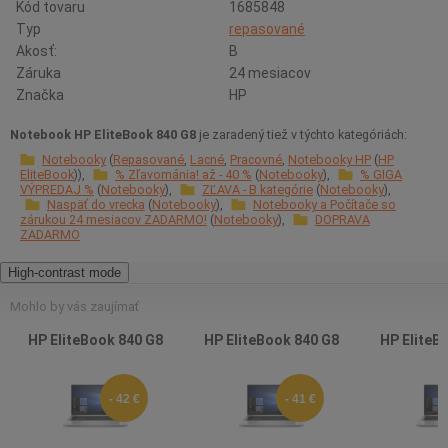
Kód tovaru
1685848
Typ
repasované
Akosť:
B
Záruka
24 mesiacov
Značka
HP
Notebook HP EliteBook 840 G8
je zaradený tiež v týchto kategóriách:
Notebooky
Repasované
Lacné
Pracovné
Notebooky HP
HP
EliteBook
% Zľavománia! až - 40 %
Notebooky
% GIGA
VÝPREDAJ %
Notebooky
ZĽAVA - B kategórie
Notebooky
Naspäť do vrecka
Notebooky
Notebooky a Počítače so
zárukou 24 mesiacov ZADARMO!
Notebooky
DOPRAVA
ZADARMO
High-contrast mode
Mohlo by vás zaujímať
HP EliteBook 840 G8
HP EliteBook 840 G8
HP EliteB
- 42 €
- 41 €