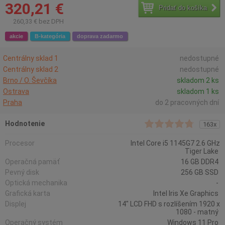
320,21 €
Pridať do košíka
260,33 € bez DPH
akcie
B-kategória
doprava zadarmo
Centrálny sklad 1
nedostupné
Centrálny sklad 2
nedostupné
Brno / O. Ševčíka
skladom 2 ks
Ostrava
skladom 1 ks
Praha
do 2 pracovných dní
Hodnotenie
163x
Procesor
Intel Core i5 1145G7 2.6 GHz
Tiger Lake
Operačná pamäť
16 GB DDR4
Pevný disk
256 GB SSD
Optická mechanika
-
Grafická karta
Intel Iris Xe Graphics
Displej
14" LCD FHD s rozlíšením 1920 x
1080 - matný
Operačný systém
Windows 11 Pro