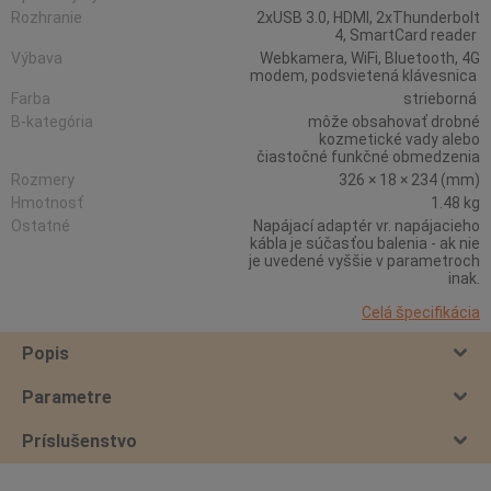
Rozhranie
2xUSB 3.0, HDMI, 2xThunderbolt
4, SmartCard reader
Výbava
Webkamera, WiFi, Bluetooth, 4G
modem, podsvietená klávesnica
Farba
strieborná
B-kategória
môže obsahovať drobné
kozmetické vady alebo
čiastočné funkčné obmedzenia
Rozmery
326 × 18 × 234 (mm)
Hmotnosť
1.48 kg
Ostatné
Napájací adaptér vr. napájacieho
kábla je súčasťou balenia - ak nie
je uvedené vyššie v parametroch
inak.
Celá špecifikácia
Popis
Parametre
Príslušenstvo