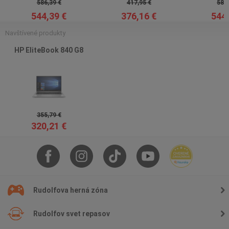
586,39 €
417,95 €
586,
544,39 €
376,16 €
544,
Navštívené produkty
HP EliteBook 840 G8
355,79 €
320,21 €
Rudolfova herná zóna
Rudolfov svet repasov