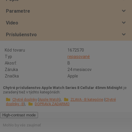
Parametre
Video
Príslušenstvo
Kód tovaru
1672570
Typ
repasované
Akosť:
B
Záruka
24 mesiacov
Značka
Apple
Chytré príslušenstvo Apple Watch Series 8 Cellular 45mm Midnight
je
zaradený tiež v týchto kategóriách:
Chytré doplnky
Apple Watch
ZĽAVA - B kategórie
Chytré
doplnky - B
DOPRAVA ZADARMO
High-contrast mode
Mohlo by vás zaujímať