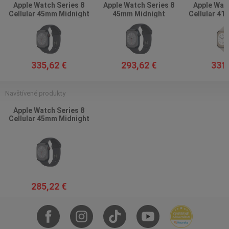
Apple Watch Series 8
Apple Watch Series 8
Apple Watc
Cellular 45mm Midnight
45mm Midnight
Cellular 41
335,62 €
293,62 €
331,
Navštívené produkty
Apple Watch Series 8
Cellular 45mm Midnight
285,22 €