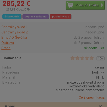
285,22 €
Pridať do košíka
231,88 € bez DPH
B-kategória
doprava zadarmo
posledný kus
Centrálny sklad 1
nedostupné
Centrálny sklad 2
nedostupné
Brno / O. Ševčíka
do 2 pracovných dní
Ostrava
do 2 pracovných dní
Praha
skladom 1 ks
Hodnotenie
10x
Farba
černá
Prevedenie
hodinky
Materiál
Hliník
B-kategória
môže obsahovať drobné
kozmetické vady alebo
čiastočné funkčné obmedzenia
Celá špecifikácia
Popis