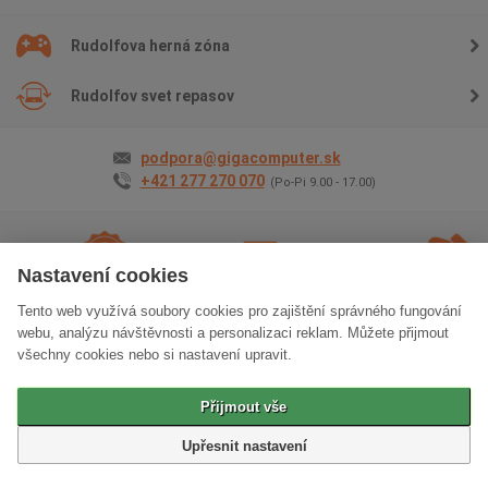
Rudolfova herná zóna
Rudolfov svet repasov
podpora@gigacomputer.sk
+421 277 270 070
(Po-Pi 9.00 - 17.00)
Nastavení cookies
Tento web využívá soubory cookies pro zajištění správného fungování
2 roky záruky
na
Doprava
zadarmo
Osobný
webu, analýzu návštěvnosti a personalizaci reklam. Můžete přijmout
všetko
odber
zadarm
všechny cookies nebo si nastavení upravit.
Klasická verzia stránok
Přijmout vše
© 2006 - 2026 GIGACOMPUTER a.s.
Upřesnit nastavení