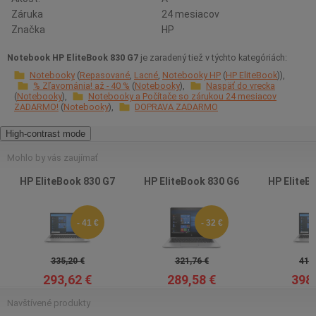
Záruka
24 mesiacov
Značka
HP
Notebook HP EliteBook 830 G7
je zaradený tiež v týchto kategóriách:
Notebooky
Repasované
Lacné
Notebooky HP
HP EliteBook
% Zľavománia! až - 40 %
Notebooky
Naspäť do vrecka
Notebooky
Notebooky a Počítače so zárukou 24 mesiacov
ZADARMO!
Notebooky
DOPRAVA ZADARMO
High-contrast mode
Mohlo by vás zaujímať
HP EliteBook 830 G7
HP EliteBook 830 G6
HP EliteB
- 41 €
- 32 €
335,20 €
321,76 €
419,
293,62 €
289,58 €
398,
Navštívené produkty