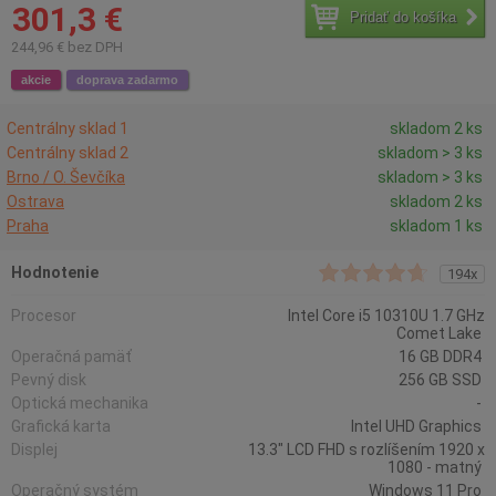
301,3 €
Pridať do košíka
244,96 € bez DPH
akcie
doprava zadarmo
Centrálny sklad 1
skladom 2 ks
Centrálny sklad 2
skladom > 3 ks
Brno / O. Ševčíka
skladom > 3 ks
Ostrava
skladom 2 ks
Praha
skladom 1 ks
Hodnotenie
194x
Procesor
Intel Core i5 10310U 1.7 GHz
Comet Lake
Operačná pamäť
16 GB DDR4
Pevný disk
256 GB SSD
Optická mechanika
-
Grafická karta
Intel UHD Graphics
Displej
13.3" LCD FHD s rozlíšením 1920 x
1080 - matný
Operačný systém
Windows 11 Pro