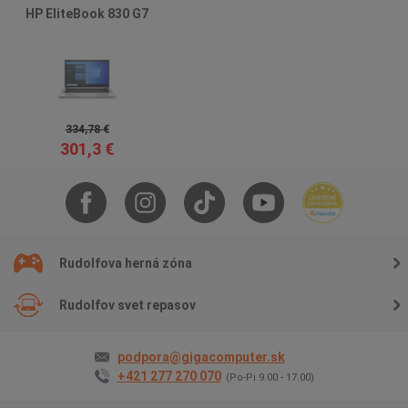
HP EliteBook 830 G7
334,78 €
301,3 €
Rudolfova herná zóna
Rudolfov svet repasov
podpora@gigacomputer.sk
+421 277 270 070
(Po-Pi 9.00 - 17.00)