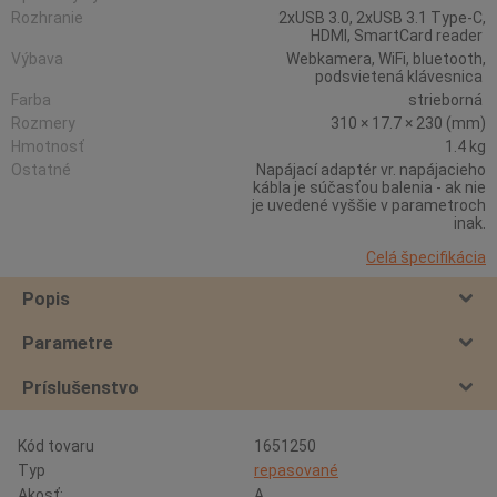
Rozhranie
2xUSB 3.0, 2xUSB 3.1 Type-C,
HDMI, SmartCard reader
Výbava
Webkamera, WiFi, bluetooth,
podsvietená klávesnica
Farba
strieborná
Rozmery
310 × 17.7 × 230 (mm)
Hmotnosť
1.4 kg
Ostatné
Napájací adaptér vr. napájacieho
kábla je súčasťou balenia - ak nie
je uvedené vyššie v parametroch
inak.
Celá špecifikácia
Popis
Parametre
Príslušenstvo
Kód tovaru
1651250
Typ
repasované
Akosť:
A