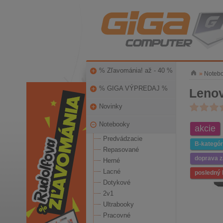
% Zľavománia! až - 40 %
»
Noteb
% GIGA VÝPREDAJ %
Lenov
Novinky
Notebooky
akcie
Predvádzacie
B-kategór
Repasované
doprava 
Herné
Lacné
posledný 
Dotykové
2v1
Ultrabooky
Pracovné