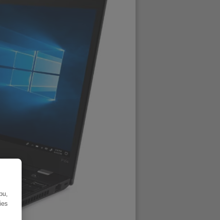
bu,
ies