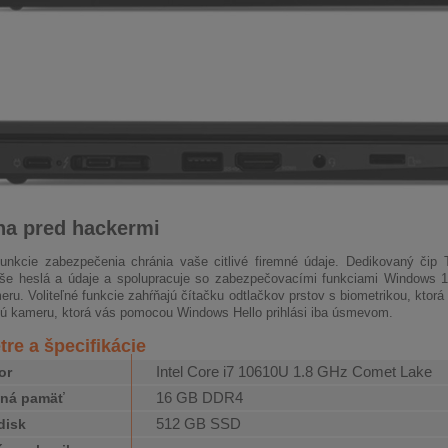
a pred hackermi
unkcie zabezpečenia chránia vaše citlivé firemné údaje. Dedikovaný či
aše heslá a údaje a spolupracuje so zabezpečovacími funkciami Windows 1
eru. Voliteľné funkcie zahŕňajú čítačku odtlačkov prstov s biometrikou, ktor
nú kameru, ktorá vás pomocou Windows Hello prihlási iba úsmevom.
re a špecifikácie
Intel Core i7 10610U 1.8 GHz Comet Lake
or
16 GB DDR4
čná pamäť
512 GB SSD
disk