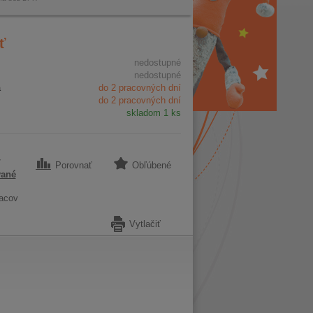
ť
nedostupné
nedostupné
a
do 2 pracovných dní
do 2 pracovných dní
skladom 1 ks
7
Porovnať
Obľúbené
vané
acov
Vytlačiť