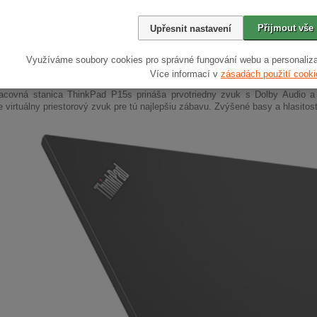
Přijmout vše
Upřesnit nastavení
Využíváme soubory cookies pro správné fungování webu a personaliza
ktorý vás vtiahne do deja
Více informací v
zásadách použití cooki
racovná stanica ThinkPad P15s prináša prvotriedny zvuk s Dolby Audio 
 virtuálny priestorový zvuk pre tú najlepšiu zábavu. Zvýšené basy a hlasitosť