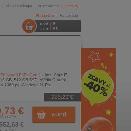
Všetko o nákupe
Veľkoobchod
Kontakty
Prihlásenie
Registrácia
0
počet
0 €
cena
 Thinkpad P15s Gen 1
- Intel Core i7
16 GB, 512 GB SSD, nVidia Quadro
0 x 1080 px, Windows 11 Pro
755,26 €
,73 €
KÚPIŤ
Cena s DPH
552,63 €
na bez DPH