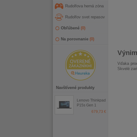
Rudolfova herná zóna
Rudolfov svet repasov
Obľúbené
(
0
)
Na porovnanie
(
0
)
Výnim
Vďaka proc
Skvelé zari
Navštívené produkty
Lenovo Thinkpad
P15s Gen 1
679,73 €