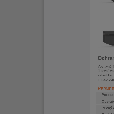
Ochran
Vestavné f
šifrovať v
zakrýť kam
infračerve
Paramet
Proces
Opera
Pevný 