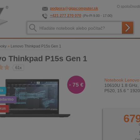
O spoločnosti
podpora@gigacomputer.sk
+421 277 270 070
(Po-Pi 9.00 - 17.00)
ooky
»
Lenovo Thinkpad P15s Gen 1
o Thinkpad P15s Gen 1
61x
Notebook Lenovo
- 75 €
10610U 1.8 GHz, 
ia
P520, 15.6 " 192
zadarmo
kus
679
Ce