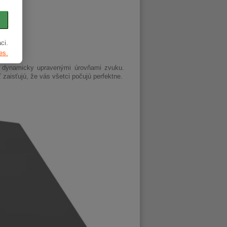
ci.
es.
a dynamicky upravenými úrovňami zvuku.
 zaisťujú, že vás všetci počujú perfektne.