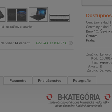
Dostupnos
Centrálny sklad 1
má ilustratívny charakter.
Centrálny sklad 2
Brno / O. Ševčík
Ostrava
Praha
Na výber
14 variant
629,24 € až 839,27 €
Značka:
Lenovo
Kód:
163981
Typ:
repaso
Akosť:
B
Záruka:
24 mesi
Parametre
Príslušenstvo
Fotografie