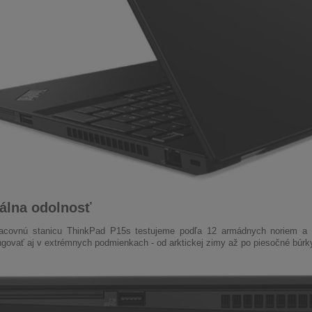
álna odolnosť
acovnú stanicu ThinkPad P15s testujeme podľa 12 armádnych noriem a re
govať aj v extrémnych podmienkach - od arktickej zimy až po piesočné búrky. 