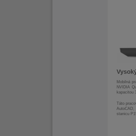
Vysoký
Mobilná pr
NVIDIA Qu
kapacitou 
Táto praco
AutoCAD, C
stanicu P1