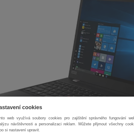
astavení cookies
nto web využívá soubory cookies pro zajištění správného fungování we
alýzu návštěvnosti a personalizaci reklam. Můžete přijmout všechny cook
bo si nastavení upravit.