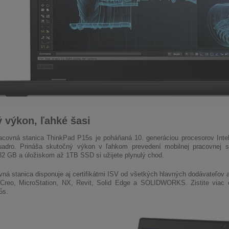
 výkon, ľahké šasi
acovná stanica ThinkPad P15s je poháňaná 10. generáciou procesorov Intel 
adro. Prináša skutočný výkon v ľahkom prevedení mobilnej pracovnej s
32 GB a úložiskom až 1TB SSD si užijete plynulý chod.
vná stanica disponuje aj certifikátmi ISV od všetkých hlavných dodávate
reo, MicroStation, NX, Revit, Solid Edge a SOLIDWORKS. Zistite viac o
5s.