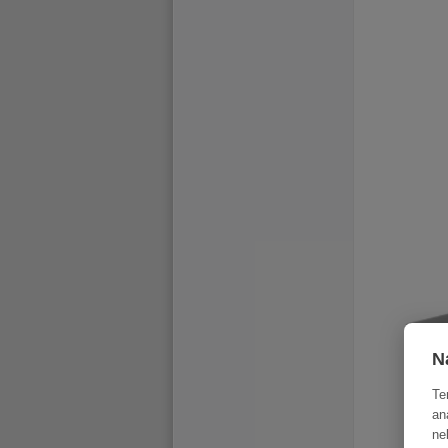
N
Te
an
ne