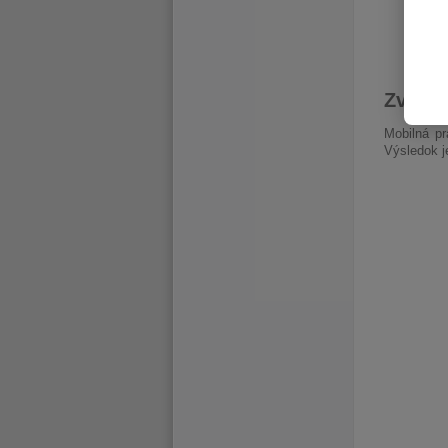
Zvuk, 
Mobilná p
Výsledok je