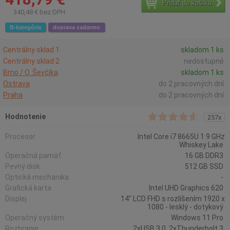
Pridať do košíka
340,48 € bez DPH
B-kategória
doprava zadarmo
Centrálny sklad 1
skladom 1 ks
Centrálny sklad 2
nedostupné
Brno / O. Ševčíka
skladom 1 ks
Ostrava
do 2 pracovných dní
Praha
do 2 pracovných dní
Hodnotenie
257x
Procesor
Intel Core i7 8665U 1.9 GHz
Whiskey Lake
Operačná pamäť
16 GB DDR3
Pevný disk
512 GB SSD
Optická mechanika
-
Grafická karta
Intel UHD Graphics 620
Displej
14" LCD FHD s rozlíšením 1920 x
1080 - lesklý - dotykový
Operačný systém
Windows 11 Pro
Rozhranie
2xUSB 3.0, 2xThunderbolt 3,