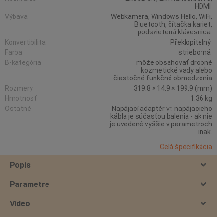
HDMI
Výbava
Webkamera, Windows Hello, WiFi,
Bluetooth, čítačka kariet,
podsvietená klávesnica
Konvertibilita
Překlopitelný
Farba
strieborná
B-kategória
môže obsahovať drobné
kozmetické vady alebo
čiastočné funkčné obmedzenia
Rozmery
319.8 × 14.9 × 199.9 (mm)
Hmotnosť
1.36 kg
Ostatné
Napájací adaptér vr. napájacieho
kábla je súčasťou balenia - ak nie
je uvedené vyššie v parametroch
inak.
Celá špecifikácia
Popis
Parametre
Video