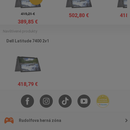
419,21 €
502,80 €
418,
389,85 €
Navštívené produkty
Dell Latitude 7400 2v1
418,79 €
Rudolfova herná zóna