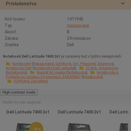
Príslušenstvo
Kód tovaru
1411945
Typ
repasované
Akosť:
B
Záruka
24 mesiacov
Značka
Dell
Notebook Dell Latitude 7400 2v1
je zaradený tiež v týchto kategóriách:
Notebooky
Repasované
Dotykové
2v1
Pracovné
Dizajnové
Notebooky Dell
Notebooky Dell Latitude
ZĽAVA - B kategórie
Notebooky
Naspäť do vrecka
Notebooky
Notebooky a
Počítače so zárukou 24 mesiacov ZADARMO!
Notebooky
DOPRAVA ZADARMO
High-contrast mode
Mohlo by vás zaujímať
Dell Latitude 7400 2v1
Dell Latitude 7400 2v1
Dell Latitu
- 29 €