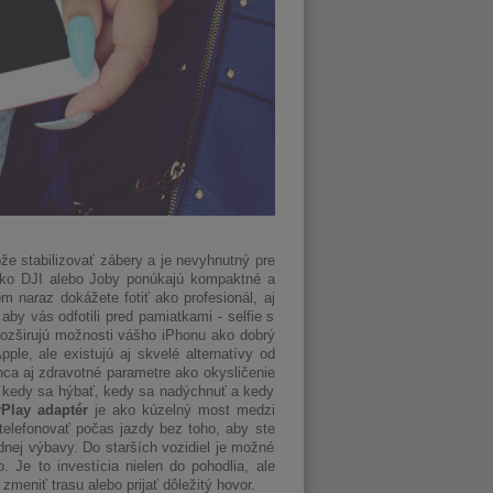
ôže stabilizovať zábery a je nevyhnutný pre
 ako DJI alebo Joby ponúkajú kompaktné a
m naraz dokážete fotiť ako profesionál, aj
aby vás odfotili pred pamiatkami - selfie s
ozširujú možnosti vášho iPhonu ako dobrý
le, ale existujú aj skvelé alternatívy od
nca aj zdravotné parametre ako okysličenie
, kedy sa hýbať, kedy sa nadýchnuť a kedy
rPlay adaptér
je ako kúzelný most medzi
elefonovať počas jazdy bez toho, aby ste
nej výbavy. Do starších vozidiel je možné
. Je to investícia nielen do pohodlia, ale
meniť trasu alebo prijať dôležitý hovor.