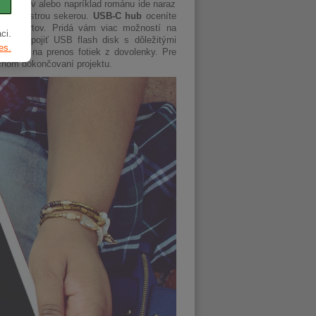
, blogov alebo napríklad románu ide naraz
upou a ostrou sekerou.
USB-C hub
oceníte
sti portov. Pridá vám viac možností na
ci.
 tak pripojiť USB flash disk s dôležitými
es.
 kariet na prenos fotiek z dovolenky. Pre
očnom dokončovaní projektu.