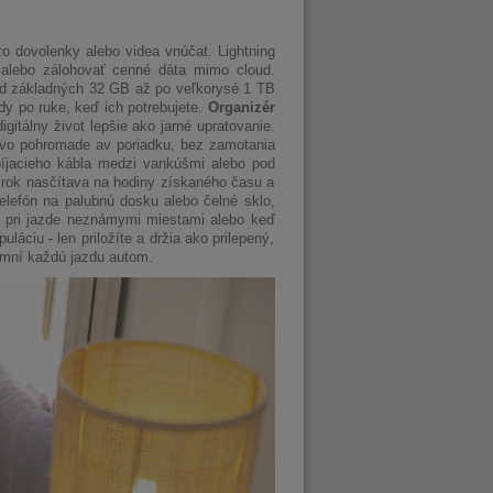
zo dovolenky alebo videa vnúčat. Lightning
 alebo zálohovať cenné dáta mimo cloud.
 od základných 32 GB až po veľkorysé 1 TB
dy po ruke, keď ich potrebujete.
Organizér
itálny život lepšie ako jarné upratovanie.
stvo pohromade av poriadku, bez zamotania
abíjacieho kábla medzi vankúšmi alebo pod
o rok nasčítava na hodiny získaného času a
lefón na palubnú dosku alebo čelné sklo,
ä pri jazde neznámymi miestami alebo keď
áciu - len priložíte a držia ako prilepený,
jemní každú jazdu autom.