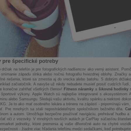
 pre špecifické potreby
o držiak na telefón je pre fotografických nadšencov ako verný asistent. Pom
 snímanie západu slnka alebo nočnú fotografiu hviezdnej oblohy. Značky
ilné riešenia, ktoré sa zmestia aj do vrecka alebo batohu. S dobrým držiako
ríklad začiatočník. A navyše už nikdy nebudete musieť prosiť cudzích ľudí, 
de konečne zahŕňať všetkých členov!
Fitness náramky
a
šikovné hodinky
r
 športové výkony. Apple Watch sú najlepšie integrované s ekosystémom App
rminu alebo Samsungu. Sledujú vašu aktivitu, kvalitu spánku a niektoré doko
EKG. Je to ako mať osobného lekára a trénera na zápästí - pripomínajú vám
uť. Pre mnohých sa stali nepostrádateľným spoločníkom bežného dňa.
Ca
fónom a autom. Umožňuje bezpečne používať navigáciu, prehrávať hudbu a t
ťať oči z vozovky. V mnohých novších autách je CarPlay súčasťou štandard
ermarket jednotky, ktoré premenia aj vaše dlhoročné auto na chytré vozidlo
ezpečnosti - žiadne viac hľadania telefónu medzi sedačkami, keď potrebujete z