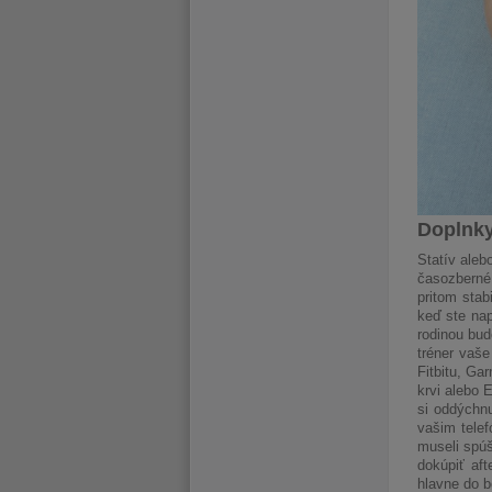
Doplnky
Statív aleb
časozberné
pritom stab
keď ste nap
rodinou bu
tréner vaše
Fitbitu, Ga
krvi alebo 
si oddýchn
vašim tele
museli spúš
dokúpiť aft
hlavne do b