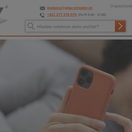
O spoločnosti
podpora@gigacomputer.sk
+421 277 270 070
(Po-Pi 9.00 - 17.00)