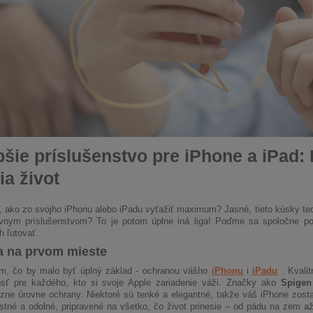
pšie príslušenstvo pre iPhone a iPad: 
ia život
 ako zo svojho iPhonu alebo iPadu vyťažiť maximum? Jasné, tieto kúsky tec
vnym príslušenstvom? To je potom úplne iná liga! Poďme sa spoločne pozr
h ľutovať.
 na prvom mieste
m, čo by malo byť úplný základ - ochranou vášho
iPhonu
i
iPadu
. Kvali
osť pre každého, kto si svoje Apple zariadenie váži. Značky ako
Spigen
zne úrovne ochrany. Niektoré sú tenké a elegantné, takže váš iPhone zost
stné a odolné, pripravené na všetko, čo život prinesie – od pádu na zem a