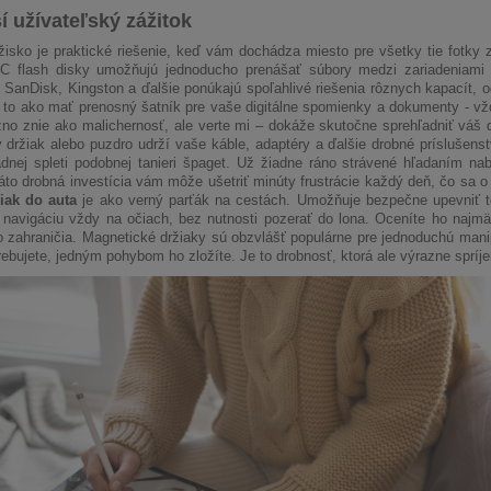
í užívateľský zážitok
žisko je praktické riešenie, keď vám dochádza miesto pre všetky tie fotky 
C flash disky umožňujú jednoducho prenášať súbory medzi zariadeniami
SanDisk, Kingston a ďalšie ponúkajú spoľahlivé riešenia rôznych kapacít,
e to ako mať prenosný šatník pre vaše digitálne spomienky a dokumenty - vž
o znie ako malichernosť, ale verte mi – dokáže skutočne sprehľadniť váš dig
držiak alebo puzdro udrží vaše káble, adaptéry a ďalšie drobné príslušen
adnej spleti podobnej tanieri špaget. Už žiadne ráno strávené hľadaním n
áto drobná investícia vám môže ušetriť minúty frustrácie každý deň, čo sa 
iak do auta
je ako verný parťák na cestách. Umožňuje bezpečne upevniť te
 navigáciu vždy na očiach, bez nutnosti pozerať do lona. Oceníte ho najm
o zahraničia. Magnetické držiaky sú obzvlášť populárne pre jednoduchú manipul
rebujete, jedným pohybom ho zložíte. Je to drobnosť, ktorá ale výrazne sprí