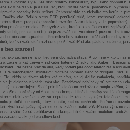
ašom životnom štýle. Ste skôr opatrný kancelársky typ, alebo dobrodruh, 
dené
sklo
na displej je ďalšia vec, ktorú by ste nemali podceňovať. Výmena r
ipraviť o poriadny balík peňazí. Ochranné sklo za niekoľko sto korún je pret
y. Značky ako
Belkin
alebo ESR ponúkajú sklá, ktoré zachovajú dokonalú
chránia displej pred poškriabaním i rozbitím. A kto niekedy videl popraskaný 
čina po náraze do okna. Pre tých z vás, ktorí si s telefónom radi zaplávajú 
edy urobili, priznajme si to), stoja za zváženie
vodotesné puzdrá
. Také puz
 vodou, pieskom a prachom. Pre milovníkov outdooru, pláží alebo rodiny s 
 duši, keď sa vaše dieťa rozhodne použiť váš iPad ako pádlo v bazéniku, je n
e bez starostí
 sú ako záchranné lano, keď vám dochádza šťava. A úprimne – kto z nás ne
 dňa začne blikať červený indikátor batérie? Značky ako
Anker
, Baseus al
acitami. Pre bežné prežitie dňa, kedy potrebujete dobiť telefón raz alebo dv
h
. Pre náročnejších užívateľov, digitálne nomády alebo pri dobíjaní iPadu s
. Tie udržia pri živote nielen váš telefón, ale aj ďalšie zariadenia, napr
 nie je elektrina v každej zásuvke. Bezdrôtové nabíjačky sú pre zmenu ak
ý si rýchlo zamilujete. Stačí položiť telefón na podložku a mágia začína, 
. MagSafe nabíjačky od Applu alebo kompatibilné alternatívy využívajú mag
bíjanie efektívnejšie a vy sa neprebudíte ráno s vybitým telefónom len 
ačka je ďalší pomocník, ktorý oceníte, keď sa ponáhľate. Poďme si poveda
ntéri. Rýchlonabíjačky iných výrobcov zvládnu nabiť váš iPhone výrazne sv
en sa uistite, že sú certifikované a kompatibilné s vašim modelom, pretože
ho zariadenia ako jed pre dlhovekosť.