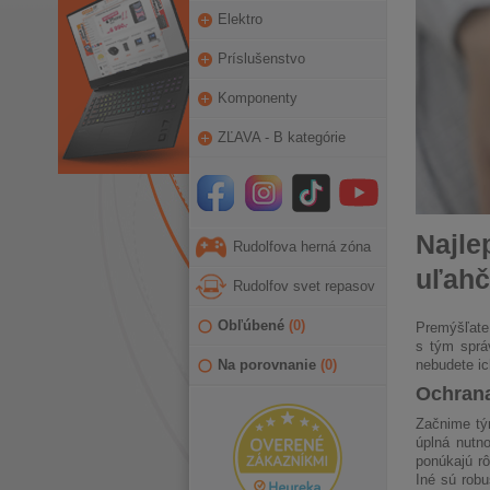
Elektro
Príslušenstvo
Komponenty
ZĽAVA - B kategórie
Najle
Rudolfova herná zóna
uľahč
Rudolfov svet repasov
Obľúbené
(
0
)
Premýšľate,
s tým sprá
Na porovnanie
(
0
)
nebudete ic
Ochrana
Začnime tý
úplná nutn
ponúkajú rô
Iné sú robu