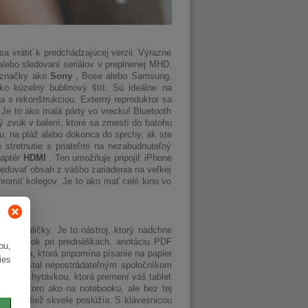
a vrátiť k predchádzajúcej verzii. Výrazne
alebo sledovaní seriálov v preplnenej MHD.
é značky ako
Sony
, Bose alebo Samsung.
o kúzelný bublinový štít. Sú ideálne na
a s rekonštrukciou. Externý reproduktor sa
. Je to ako malá párty vo vrecku! Bluetooth
ý zvuk v balení, ktoré sa zmestí do batohu
u, na pláž alebo dokonca do sprchy, ak ste
stretnutie s priateľmi na nezabudnuteľný
daptér
HDMI
. Ten umožňuje pripojiť iPhone
 sledovať obsah z vášho zariadenia na veľkej
hromiť kolegov. Je to ako mať celé kino vo
lnej paličky. Je to nástroj, ktorý nadchne
ie poznámok pri prednáškach, anotáciu PDF
bu,
 odozvu, ktorá pripomína písanie na papier
ies
cov sa stal nepostrádateľným spoločníkom
elou vychytávkou, ktorá premení váš tablet
sania skoro ako na notebooku, ale bez tej
, ktoré tiež skvele poslúžia. S klávesnicou