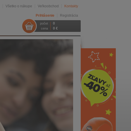
Všetko o nákupe
Veľkoobchod
Kontakty
Prihlásenie
Registrácia
0
počet
0 €
cena