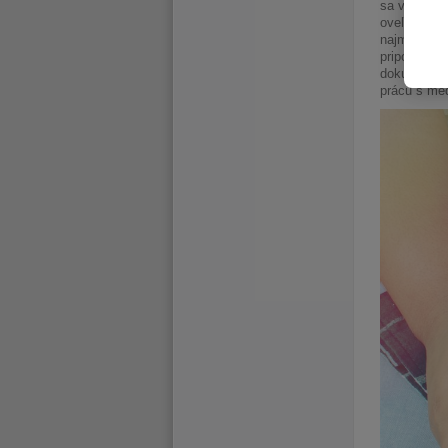
sa váš iPad
oveľa rých
najmä u no
pripojenie 
dokumentmi
prácu s méd