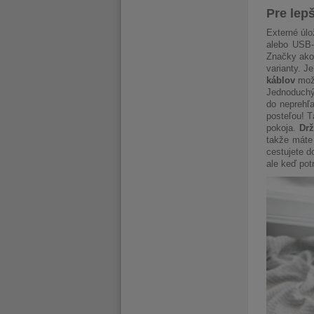
Pre lepš
Externé úlo
alebo USB-
Značky ako 
varianty. J
káblov
možn
Jednoduchý 
do neprehľ
posteľou! T
pokoja.
Drž
takže máte
cestujete d
ale keď pot