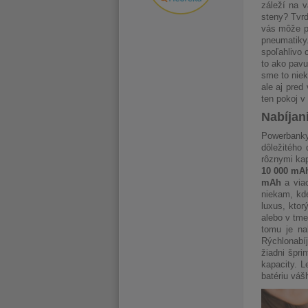
záleží na v
steny? Tvr
vás môže pr
pneumatik
spoľahlivo 
to ako pavu
sme to niek
ale aj pred
ten pokoj v
Nabíjani
Powerbanky
dôležitého
rôznymi kap
10 000 mA
mAh
a viac
niekam, kde
luxus, ktor
alebo v tme
tomu je na
Rýchlonabíj
žiadni špri
kapacity. L
batériu váš