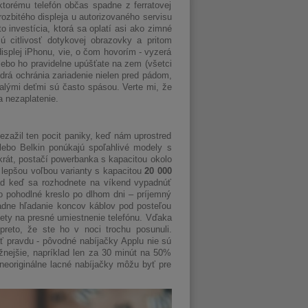
ktorému telefón občas spadne z ferratovej
ozbitého displeja u autorizovaného servisu
o investícia, ktorá sa oplatí asi ako zimné
 citlivosť dotykovej obrazovky a pritom
displej iPhonu, vie, o čom hovorím - vyzerá
alebo ho pravidelne upúšťate na zem (všetci
drá ochránia zariadenie nielen pred pádom,
malými deťmi sú často spásou. Verte mi, že
a nezaplatenie.
zažil ten pocit paniky, keď nám uprostred
ebo Belkin ponúkajú spoľahlivé modely s
akrát, postačí powerbanka s kapacitou okolo
ú lepšou voľbou varianty s kapacitou
20 000
íklad keď sa rozhodnete na víkend vypadnúť
o pohodlné kreslo po dlhom dni – príjemný
žiadne hľadanie koncov káblov pod posteľou
nety na presné umiestnenie telefónu. Vďaka
preto, že ste ho v noci trochu posunuli.
ť pravdu - pôvodné nabíjačky Applu nie sú
ižnejšie, napríklad len za 30 minút na 50%
 neoriginálne lacné nabíjačky môžu byť pre