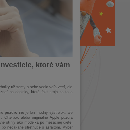
Investície, ktoré vám
hniky už samy o sebe vedia veľa vecí, ale
ieť na doplnky, ktoré fakt stoja za to a
tné
puzdro
nie je len módny výstrelok, ale
, Otterbox alebo originálne Apple puzdrá
ane štíhly ako modelka po mesačnej diéte.
ž po nečakané stretnutie s asfaltom. Výber