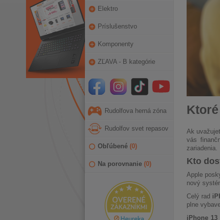
Elektro
Príslušenstvo
Komponenty
ZĽAVA - B kategórie
Ktoré
Rudolfova herná zóna
Rudolfov svet repasov
Ak uvažujet
vás finanč
Obľúbené
(
0
)
zariadenia.
Kto dos
Na porovnanie
(
0
)
Apple posky
nový systé
Celý rad
iP
plne vybav
iPhone 13