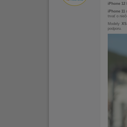
iPhone 12
b
iPhone 11
m
trvať o nieč
Modely
XS
podporu.