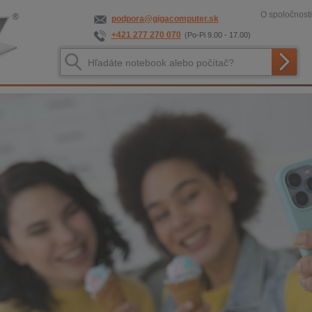
O spoločnosti
podpora@gigacomputer.sk
+421 277 270 070
(Po-Pi 9.00 - 17.00)