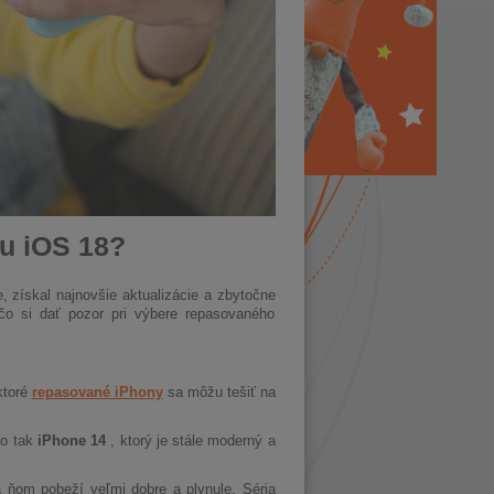
u iOS 18?
, získal najnovšie aktualizácie a zbytočne
čo si dať pozor pri výbere repasovaného
ktoré
repasované iPhony
sa môžu tešiť na
ko tak
iPhone 14
, ktorý je stále moderný a
 ňom pobeží veľmi dobre a plynule. Séria