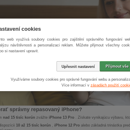
astavení cookies
nto web využívá soubory cookies pro zajištění správného fungování we
alýzu návštěvnosti a personalizaci reklam. Můžete přijmout všechny cook
bo si nastavení upravit.
Přijmout vše
Upřesnit nastavení
Využíváme soubory cookies pro správné fungování webu a personaliza
Více informací v
zásadách použití cooki
rať správny repasovaný iPhone?
om
nad 15 tisíc korún
zvážte
iPhone 13 Pro
. Získate vynikajúcu výbavu, kt
ispozícii
10 až 15 tisíc korún
,
iPhone 12 Pro
alebo základná trinástka pred