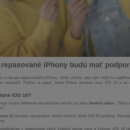
 repasované iPhony budú mať podpor
e o nákupe repasovaného iPhonu, určite chcete, aby vám slúžil čo najdlhšie
ne nezaťažil. Poďme si prejsť, ktoré iPhony dostanú nový iOS 18 a na 
tane iOS 18?
tuje svojim telefónom aktualizácie softvéru po dobu
šiestich rokov
. Takže 
m?
hone 15
dostane samozrejme všetky funkcie, ktoré iOS 18 ponúkne. Rovna
ený.
predstavuje v repasovanej verzii výborný pomer ceny a výkonu. iOS 18 na