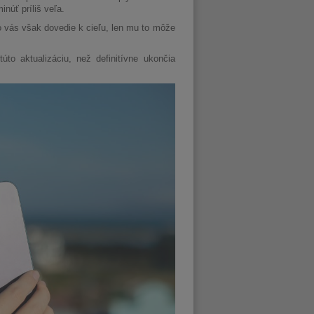
núť príliš veľa.
o vás však dovedie k cieľu, len mu to môže
úto aktualizáciu, než definitívne ukončia