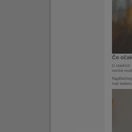
Čo očak
U starších
novšie mode
Najdôležite
mať batéria