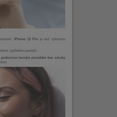
výkonom.
iPhone 12 Pro
je tiež výbornou
okov spoľahlivo poslúži.
a
podozrivo lacným ponukám bez záruky
niam.