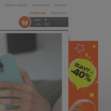
Všetko o nákupe
Veľkoobchod
Kontakty
Prihlásenie
Registrácia
0
počet
0 €
cena