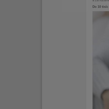
a za rozum
Do 10 tisíc