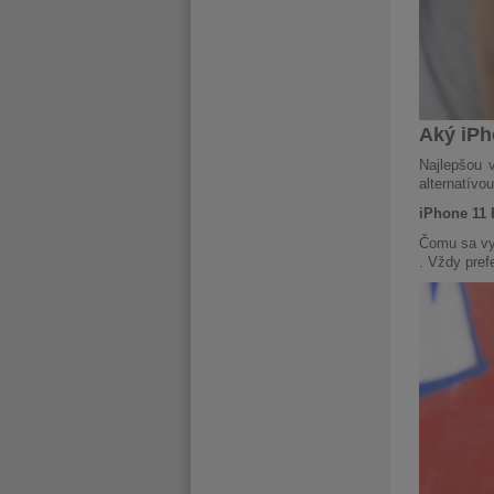
Aký iPh
Najlepšou 
alternatívou
iPhone 11 
Čomu sa v
. Vždy pref