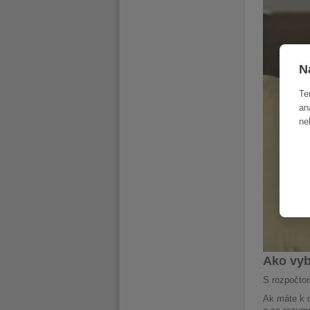
N
Te
an
ne
Ako vyb
S rozpočt
Ak máte k d