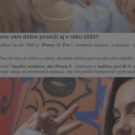
one vám dobre poslúži aj v roku 2025?
voľbou na rok 2025 je
iPhone 13 Pro
s modernou výbavou a slušným 
.
Pro
má síce už niečo za sebou, ale dobre udržiavaný kus vám ešte niekoľko r
yhnúť?
Starším modelom ako iPhone X
, telefónom s
batériou pod 80 %
erujte nákup od prevereného predajcu, aby ste predišli nepríjemným prekvape