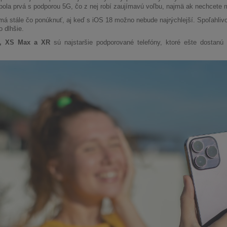
ola prvá s podporou 5G, čo z nej robí zaujímavú voľbu, najmä ak nechcete mi
á stále čo ponúknuť, aj keď s iOS 18 možno nebude najrýchlejší. Spoľahliv
o dlhšie.
, XS Max a XR
sú najstaršie podporované telefóny, ktoré ešte dostanú t