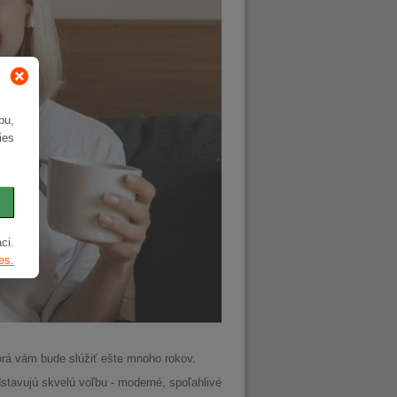
bu,
ies
ci.
es.
orá vám bude slúžiť ešte mnoho rokov.
stavujú skvelú voľbu - moderné, spoľahlivé