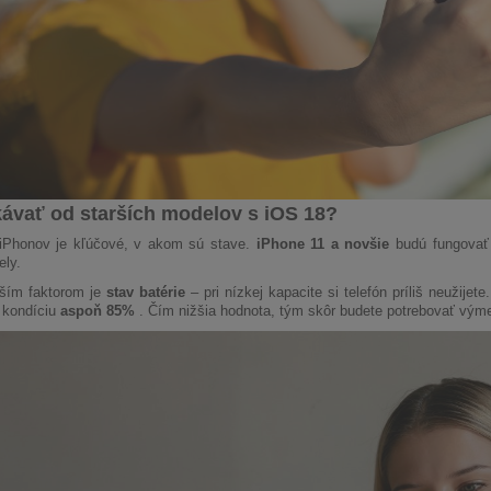
ávať od starších modelov s iOS 18?
 iPhonov je kľúčové, v akom sú stave.
iPhone 11 a novšie
budú fungovať 
ly.
jším faktorom je
stav batérie
– pri nízkej kapacite si telefón príliš neužije
 kondíciu
aspoň 85%
. Čím nižšia hodnota, tým skôr budete potrebovať vým