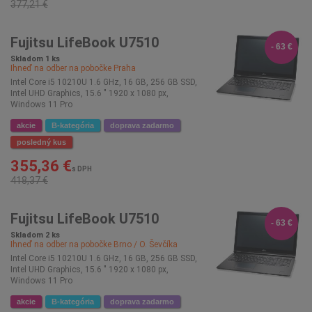
377,21 €
Fujitsu LifeBook U7510
- 63 €
Skladom 1 ks
Ihneď na odber na pobočke
Praha
Intel Core i5 10210U 1.6 GHz, 16 GB, 256 GB SSD,
Intel UHD Graphics, 15.6 " 1920 x 1080 px,
Windows 11 Pro
akcie
B-kategória
doprava zadarmo
posledný kus
355,36 €
s DPH
418,37 €
Fujitsu LifeBook U7510
- 63 €
Skladom 2 ks
Ihneď na odber na pobočke
Brno / O. Ševčíka
Intel Core i5 10210U 1.6 GHz, 16 GB, 256 GB SSD,
Intel UHD Graphics, 15.6 " 1920 x 1080 px,
Windows 11 Pro
akcie
B-kategória
doprava zadarmo