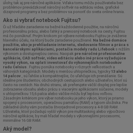
úlohy, tak aj pre náročné aplikácie. Vďaka tomu môžu používatelia bez
problémov prevádzkovať náročný softvér na editáciu videa, grafické
dizajnové programy a bez problémov sa ponoriť do sveta online hrania.
Ako si vybrať notebook Fujitsu?
Či už hľadáte zariadenie na bežné každodenné použitie, na náročnú
profesionálnu prácu, alebo ľahký a prenosný notebook na cesty, Fujitsu
má čo ponúknuť. Prvým krokom pri výbere notebooku Fujitsu je zváženie
hlavného účelu, na ktorý bude zariadenie používané.
Na bežné domáce
použitie, ako je prehliadanie internetu, sledovanie filmov a práca s
kancelárskymi aplikáciami, postačia modely radu Lifebook
s nižším
výkonom a dostupnejšou cenou. Naopak
pre náročné profesionálne
aplikácie, CAD softvér, video editáciu alebo iné práce vyžadujúce
vysoký výkon, sa oplatí investovať do výkonnejších notebookov
radu Celsius
. Fujitsu ponúka notebooky v rôznych veľkostiach a
váhových kategóriách. Modely s menšou uhlopriečkou, typicky
13 alebo
14 palcov
, sú ľahšie a kompaktnejšie, čo uľahčuje ich prenášanie. Sú
ideálne pre študentov, obchodných cestujúcich alebo užívateľov, ktorí sú
často na cestách. Na druhú stranu, ak preferujete väčší displej pre lepšie
zobrazenie obsahu alebo prácu s viacerými aplikáciami súčasne, modely
s uhlopriečkou 15,6 palca alebo väčšie môžu byť lepšou voľbou.
Zásadným kritériom pre výber notebooku je jeho výkon, ktorý je priamo
spojený s procesorom, operačnou pamäťou (RAM) a typom úložiska. Pre
základné úlohy vám postačia štvorjadrové procesory a 4-8 GB RAM.
Užívatelia, ktorí požadujú vyšší výkon pre multitasking alebo výpočtovo
náročné aplikácie, by mali hľadať modely s výkonnejšími procesormi,
minimálne 16 GB RAM.
Aký model?