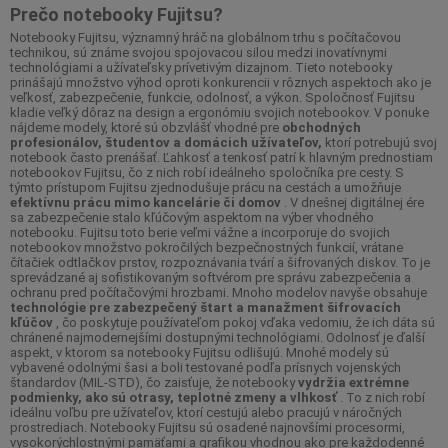
Prečo notebooky Fujitsu?
Notebooky Fujitsu, významný hráč na globálnom trhu s počítačovou
technikou, sú známe svojou spojovacou silou medzi inovatívnymi
technológiami a užívateľsky prívetivým dizajnom. Tieto notebooky
prinášajú množstvo výhod oproti konkurencii v rôznych aspektoch ako je
veľkosť, zabezpečenie, funkcie, odolnosť, a výkon. Spoločnosť Fujitsu
kladie veľký dôraz na design a ergonómiu svojich notebookov. V ponuke
nájdeme modely, ktoré sú obzvlášť vhodné pre
obchodných
profesionálov, študentov a domácich užívateľov,
ktorí potrebujú svoj
notebook často prenášať. Ľahkosť a tenkosť patrí k hlavným prednostiam
notebookov Fujitsu, čo z nich robí ideálneho spoločníka pre cesty. S
týmto prístupom Fujitsu zjednodušuje prácu na cestách a umožňuje
efektívnu prácu mimo kancelárie či domov
. V dnešnej digitálnej ére
sa zabezpečenie stalo kľúčovým aspektom na výber vhodného
notebooku. Fujitsu toto berie veľmi vážne a incorporuje do svojich
notebookov množstvo pokročilých bezpečnostných funkcií, vrátane
čítačiek odtlačkov prstov, rozpoznávania tvárí a šifrovaných diskov. To je
sprevádzané aj sofistikovaným softvérom pre správu zabezpečenia a
ochranu pred počítačovými hrozbami. Mnoho modelov navyše obsahuje
technológie pre zabezpečený štart a manažment šifrovacích
kľúčov
, čo poskytuje používateľom pokoj vďaka vedomiu, že ich dáta sú
chránené najmodernejšími dostupnými technológiami. Odolnosť je ďalší
aspekt, v ktorom sa notebooky Fujitsu odlišujú. Mnohé modely sú
vybavené odolnými šasi a boli testované podľa prísnych vojenských
štandardov (MIL-STD), čo zaisťuje, že notebooky
vydržia extrémne
podmienky, ako sú otrasy, teplotné zmeny a vlhkosť
. To z nich robí
ideálnu voľbu pre užívateľov, ktorí cestujú alebo pracujú v náročných
prostrediach. Notebooky Fujitsu sú osadené najnovšími procesormi,
vysokorýchlostnými pamäťami a grafikou vhodnou ako pre každodenné