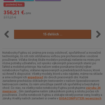
posledný kus
356,21 €
s DPH
377,21 €
15 ďalších ...
Notebooky Fujitsu sú známe pre svoju odolnosť, spoľahlivosť a inovačné
technológie, čo ich robí obľúbenou voľbou pre profesionálne i osobné
používanie. Vďaka širokej škále modelov ponúkajú riešenie na mieru pre
rôzne potreby užívateľov, od vysoko výkonných pracovných staníc po
ľahké a mobilné prístroje. Na našom webe ponúkame široký výber
notebookov Fujitsu, vrátane repasovaných a predvádzacích kusov, ktoré
sú ihneď k dispozícii. Všetky modely, ktoré u nás nájdete, máme na sklade
a sme schopní ich
expedovať
do dvoch pracovných dní. Každé
zariadenie prechádza dôkladným testovaním v našom špecializovanom
testovacom centre, čo nám umožňuje zaistiť ich spoľahlivý a bezchybný
chod. Čo viac, na všetky naše notebooky Fujitsu poskytujeme
záruku 24
mesiacov
, čím zaisťujeme našim zákazníkom pokoj a istotu počas ich
používania. Zvoľte notebook Fujitsu a získajte skvelý pomer ceny, kvality a
záruky. Kvality našich zariadení si overte v
GIGACOMPUTER recenziách
.