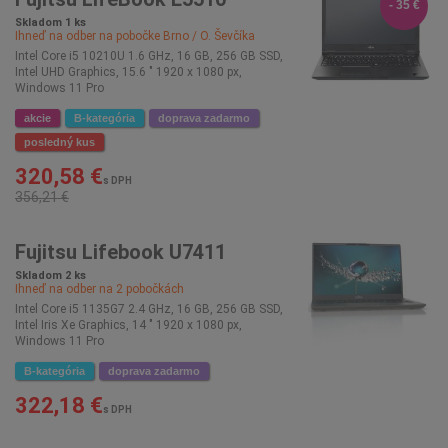
- 35 €
Skladom 1 ks
Ihneď na odber na pobočke
Brno / O. Ševčíka
Intel Core i5 10210U 1.6 GHz, 16 GB, 256 GB SSD,
Intel UHD Graphics, 15.6 " 1920 x 1080 px,
Windows 11 Pro
akcie
B-kategória
doprava zadarmo
posledný kus
320,58 €
s DPH
356,21 €
Fujitsu Lifebook U7411
Skladom 2 ks
Ihneď na odber na
2
pobočkách
Intel Core i5 1135G7 2.4 GHz, 16 GB, 256 GB SSD,
Intel Iris Xe Graphics, 14 " 1920 x 1080 px,
Windows 11 Pro
B-kategória
doprava zadarmo
322,18 €
s DPH