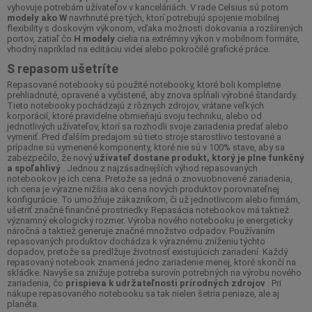
vyhovuje potrebám užívateľov v kanceláriách. V rade Celsius sú potom
modely ako W
navrhnuté pre tých, ktorí potrebujú spojenie mobilnej
flexibility s doskovým výkonom, vďaka možnosti dokovania a rozšírených
portov, zatiaľ čo
H modely
cielia na extrémny výkon v mobilnom formáte,
vhodný napríklad na editáciu videí alebo pokročilé grafické práce.
S repasom ušetríte
Repasované notebooky sú použité notebooky, ktoré boli kompletne
prehliadnuté, opravené a vyčistené, aby znova spĺňali výrobné štandardy.
Tieto notebooky pochádzajú z rôznych zdrojov, vrátane veľkých
korporácií, ktoré pravidelne obmieňajú svoju techniku, alebo od
jednotlivých užívateľov, ktorí sa rozhodli svoje zariadenia predať alebo
vymeniť. Pred ďalším predajom sú tieto stroje starostlivo testované a
prípadne sú vymenené komponenty, ktoré nie sú v 100% stave, aby sa
zabezpečilo, že nový
užívateľ dostane produkt, ktorý je plne funkčný
a spoľahlivý
. Jednou z najzásadnejších výhod repasovaných
notebookov je ich cena. Pretože sa jedná o znovuobnovené zariadenia,
ich cena je výrazne nižšia ako cena nových produktov porovnateľnej
konfigurácie. To umožňuje zákazníkom, či už jednotlivcom alebo firmám,
ušetriť značné finančné prostriedky. Repasácia notebookov má taktiež
významný ekologický rozmer. Výroba nového notebooku je energeticky
náročná a taktiež generuje značné množstvo odpadov. Používaním
repasovaných produktov dochádza k výraznému zníženiu týchto
dopadov, pretože sa predlžuje životnosť existujúcich zariadení. Každý
repasovaný notebook znamená jedno zariadenie menej, ktoré skončí na
skládke. Navyše sa znižuje potreba surovín potrebných na výrobu nového
zariadenia, čo
prispieva k udržateľnosti prírodných zdrojov
. Pri
nákupe repasovaného notebooku sa tak nielen šetria peniaze, ale aj
planéta.