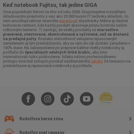
Keď notebook Fujitsu, tak jedine GIGA
Sme popredným lídrom na trhu od roku 2006. Disponujeme rozsiahlymi
skladovacími priestormi s viac ako 20 000 kusmi IT techniky skladom, čo
nám umožňuje takmer okamžite
expedovať
objednávky. Máme aj vlastné
testovacie centrum, kde každý produkt absolvuje prísnu kontrolu našimi
odbornými testermi. Tí zaisťujú, že všetky produkty sú
starostlivo
preverené, otestované, skontrolované a vyčistené, než sa dostanú
na predajné pulty.
Rovnakú starostlivosť venujeme repasovaným
zariadeniam aj tým predvádzacím, aby sa vám do rúk dostalo zariadenie v
100% stave. Na zabezpečenie pri preprave balíme všetky notebooky aj
počítače do
špeciálnych odolných GIGA krabíc,
aby sme
minimalizovali riziko poškodenia. Vďaka nášmu profesionálnemu
prístupu sme tiež schopní ponúkať nadštandardnú
záruku
24 mesiacov na
predvádzacie aj repasované notebooky aj počítače.
Rudolfova herná zóna
Rudolfov svet repasov