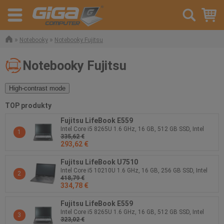
»
»
Notebooky
Notebooky Fujitsu
Notebooky Fujitsu
High-contrast mode
TOP produkty
Fujitsu LifeBook E559
Intel Core i5 8265U 1.6 GHz, 16 GB, 512 GB SSD, Intel
1
335,62 €
UHD Graphics 620, 15.6 " 1920 x 1080 px, Windows 11
293,62 €
Pro
Fujitsu LifeBook U7510
Intel Core i5 10210U 1.6 GHz, 16 GB, 256 GB SSD, Intel
2
418,79 €
UHD Graphics, 15.6 " 1920 x 1080 px, Windows 11 Pro
334,78 €
Fujitsu LifeBook E559
Intel Core i5 8265U 1.6 GHz, 16 GB, 512 GB SSD, Intel
3
323,02 €
UHD Graphics 620, 15.6 " 1920 x 1080 px, Windows 11