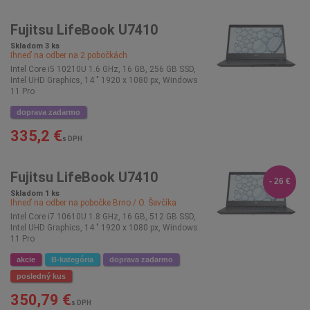
Fujitsu LifeBook U7410
Skladom 3 ks
Ihneď na odber na
2
pobočkách
Intel Core i5 10210U 1.6 GHz, 16 GB, 256 GB SSD,
Intel UHD Graphics, 14 " 1920 x 1080 px, Windows
11 Pro
doprava zadarmo
335,2 €
s DPH
Fujitsu LifeBook U7410
- 26 €
Skladom 1 ks
Ihneď na odber na pobočke
Brno / O. Ševčíka
Intel Core i7 10610U 1.8 GHz, 16 GB, 512 GB SSD,
Intel UHD Graphics, 14 " 1920 x 1080 px, Windows
11 Pro
akcie
B-kategória
doprava zadarmo
posledný kus
350,79 €
s DPH