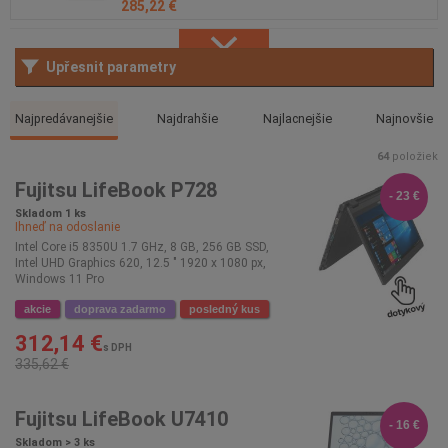
285,22 €
Pro
Upřesnit parametry
Najpredávanejšie
Najdrahšie
Najlacnejšie
Najnovšie
64
položiek
Fujitsu LifeBook P728
- 23 €
Skladom 1 ks
Ihneď na odoslanie
Intel Core i5 8350U 1.7 GHz, 8 GB, 256 GB SSD,
Intel UHD Graphics 620, 12.5 " 1920 x 1080 px,
Windows 11 Pro
akcie
doprava zadarmo
posledný kus
312,14 €
s DPH
335,62 €
Fujitsu LifeBook U7410
- 16 €
Skladom > 3 ks