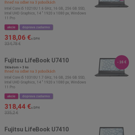
Ihneď na odber na
3
pobočkách
Intel Core i5 10210U 1.6 GHz, 16 GB, 256 GB SSD,
Intel UHD Graphics, 14 " 1920 x 1080 px, Windows
11 Pro
akcie
doprava zadarmo
318,06 €
s DPH
334,78 €
Fujitsu LifeBook U7410
- 16 €
Skladom > 3 ks
Ihneď na odber na
3
pobočkách
Intel Core i5 10310U 1.7 GHz, 16 GB, 256 GB SSD,
Intel UHD Graphics, 14 " 1920 x 1080 px, Windows
11 Pro
akcie
doprava zadarmo
318,44 €
s DPH
335,2 €
Fujitsu LifeBook U7410