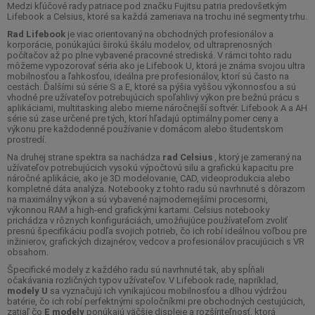
Medzi kľúčové rady patriace pod značku Fujitsu patria predovšetkým
Lifebook a Celsius, ktoré sa každá zameriava na trochu iné segmenty trhu.
Rad Lifebook
je viac orientovaný na obchodných profesionálov a
korporácie, ponúkajúci širokú škálu modelov, od ultraprenosných
počítačov až po plne vybavené pracovné strediská. V rámci tohto radu
môžeme vypozorovať séria ako je Lifebook U, ktorá je známa svojou ultra
mobilnosťou a ľahkosťou, ideálna pre profesionálov, ktorí sú často na
cestách. Ďalšími sú série S a E, ktoré sa pýšia vyššou výkonnosťou a sú
vhodné pre užívateľov potrebujúcich spoľahlivý výkon pre bežnú prácu s
aplikáciami, multitasking alebo mierne náročnejší softvér. Lifebook A a AH
série sú zase určené pre tých, ktorí hľadajú optimálny pomer ceny a
výkonu pre každodenné používanie v domácom alebo študentskom
prostredí.
Na druhej strane spektra sa nachádza
rad Celsius
, ktorý je zameraný na
užívateľov potrebujúcich vysokú výpočtovú silu a grafickú kapacitu pre
náročné aplikácie, ako je 3D modelovanie, CAD, videoprodukcia alebo
kompletné dáta analýza. Notebooky z tohto radu sú navrhnuté s dôrazom
na maximálny výkon a sú vybavené najmodernejšími procesormi,
výkonnou RAM a high-end grafickými kartami. Celsius notebooky
prichádza v rôznych konfiguráciách, umožňujúce používateľom zvoliť
presnú špecifikáciu podľa svojich potrieb, čo ich robí ideálnou voľbou pre
inžinierov, grafických dizajnérov, vedcov a profesionálov pracujúcich s VR
obsahom.
Špecifické modely z každého radu sú navrhnuté tak, aby spĺňali
očakávania rozličných typov užívateľov. V Lifebook rade, napríklad,
modely U
sa vyznačujú ich vynikajúcou mobilnosťou a dlhou výdržou
batérie, čo ich robí perfektnými spoločníkmi pre obchodných cestujúcich,
zatiaľ čo
E modely
ponúkajú väčšie displeje a rozšíriteľnosť, ktorá