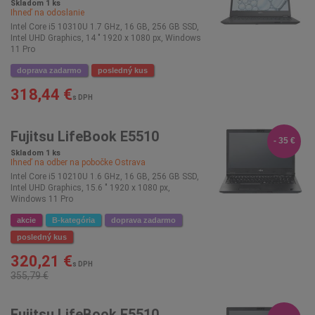
Skladom 1 ks
Ihneď na odoslanie
Intel Core i5 10310U 1.7 GHz, 16 GB, 256 GB SSD,
Intel UHD Graphics, 14 " 1920 x 1080 px, Windows
11 Pro
doprava zadarmo
posledný kus
318,44 €
s DPH
Fujitsu LifeBook E5510
- 35 €
Skladom 1 ks
Ihneď na odber na pobočke
Ostrava
Intel Core i5 10210U 1.6 GHz, 16 GB, 256 GB SSD,
Intel UHD Graphics, 15.6 " 1920 x 1080 px,
Windows 11 Pro
akcie
B-kategória
doprava zadarmo
posledný kus
320,21 €
s DPH
355,79 €
Fujitsu LifeBook E5510