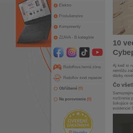
Elektro
Príslušenstvo
Komponenty
ZĽAVA - B kategórie
10 ve
Cybep
Aj keď si 
Rudolfova herná zóna
nemôžu zača
dávky nové
Rudolfov svet repasov
Čo všet
Obľúbené
(
0
)
Samozrejme
rozšírenia
Na porovnanie
(
0
)
šokujúce od
existencie 