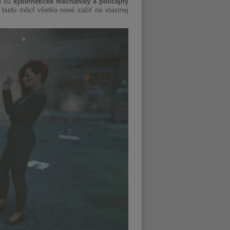
ko sú
kybernetické mechaniky a policajný
 budú môcť všetko nové zažiť na vlastnej