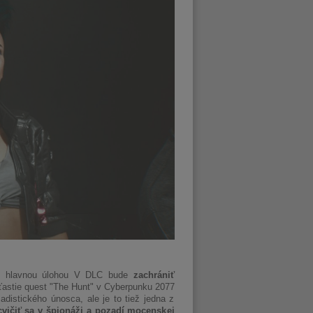
 že hlavnou úlohou V DLC bude
zachrániť
ťastie quest "The Hunt" v Cyberpunku 2077
distického únosca, ale je to tiež jedna z
vičiť sa v špionáži a pozadí mocenskej