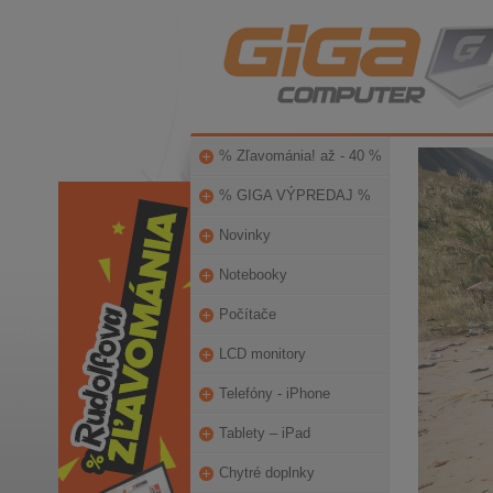
% Zľavománia! až - 40 %
% GIGA VÝPREDAJ %
Novinky
Notebooky
Počítače
LCD monitory
Telefóny - iPhone
Tablety – iPad
Chytré doplnky