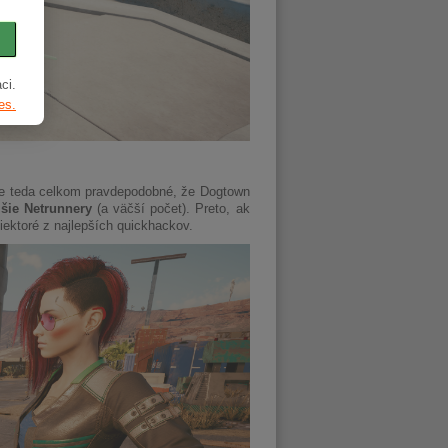
ci.
es.
 Je teda celkom pravdepodobné, že Dogtown
jšie Netrunnery
(a väčší počet). Preto, ak
iektoré z najlepších quickhackov.