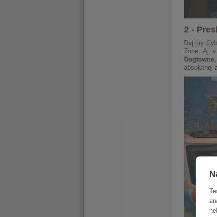
2 - Pre
Dej hry Cy
Zone. Aj v
Dogtowne, 
absolútnej 
N
Te
an
ne