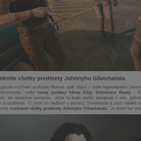
mknite všetky predmety Johnnyho Silverhanda
ajúcom rozšírení sa Keanu Reeves opäť objaví v úlohe legendárneho Samur
Silverhanda, vedľa
novej postavy Idrisa Elby, Solomona Reeda
. Ke
ou, ale ikonickou postavou, určite tu budú ďalšie interakcie s ním, poča
 a osobnosti. Tí, ktorí sú nadšení z postavy Silverhanda a chcú nejaké un
berty
zozbierať všetky predmety Johnnyho Silverhanda
. Je dobré byť pri