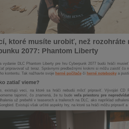
cí, ktoré musíte urobiť, než rozohrát
unku 2077: Phantom Liberty
na vydanie DLC Phantom Liberty pre hru Cyberpunk 2077 budú hráči musieť
ť pripravovať už teraz. Správnymi predbežnými krokmi si môžu zaistiť čo naj
ho kontentu. Tak nažhavte svoje
herné počítače
či
herné notebooky
a pusti
ko zatiaľ vieme?
, existujú veci, na ktoré sa hráči nebudú môcť pripraviť. Vývojári CD 
 pomerne tajomní, čo znamená, že tu bude
veľa priestoru pre nepredvíd
halenia už prebehli v teaseroch a traileroch na DLC, ako napríklad odhaleni
Songbird. Existujú však určité aspekty hry, na ktoré sa hráči môžu pripraviť a