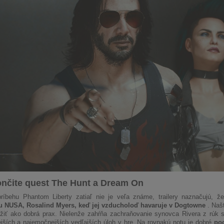
ončite quest The Hunt a Dream On
ríbehu Phantom Liberty zatiaľ nie je veľa známe, trailery naznačujú,
u NUSA, Rosalind Myers, keď jej vzducholoď havaruje v Dogtowne
. Naš
iť ako dobrá prax. Nielenže zahŕňa zachraňovanie synovca Rivera z rúk sa
jších a najemočnejších vedľajších úloh v hre. Na rovnakú notu je dobré
poc