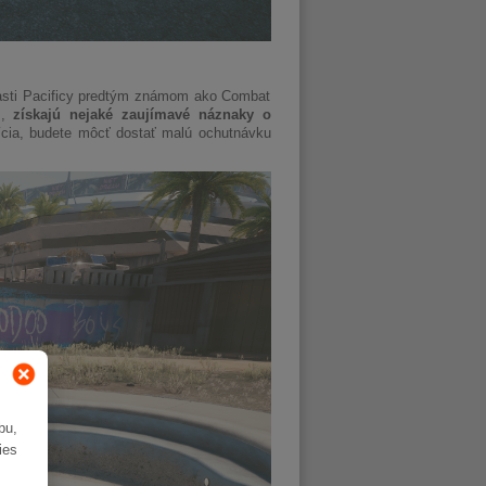
lasti Pacificy predtým známom ako Combat
s,
získajú nejaké zaujímavé náznaky o
ícia, budete môcť dostať malú ochutnávku
bu,
ies