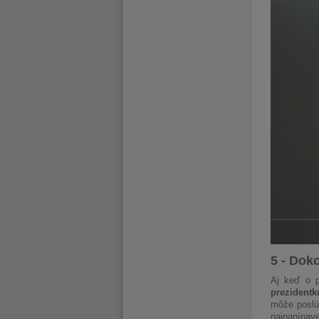
5 - Dok
Aj keď o p
prezidentk
môže poslúž
najnapínave