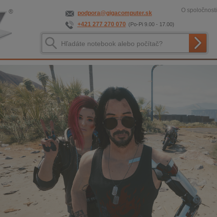
O spoločnosti
podpora@gigacomputer.sk
+421 277 270 070
(Po-Pi 9.00 - 17.00)