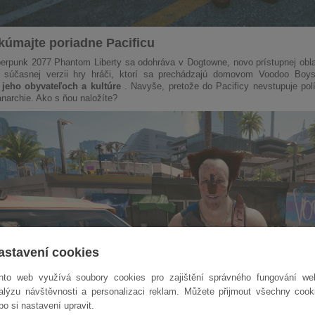
skúmajte poriadne Pacificu
berpunk 2077 Phantom Liberty sa odohráva v Dogtowne, novo prístupnej ob
 súčasnej verzii hry hráči, ktorí sa prechádzajú domovom Voodoo Boy
jeho obyvateľoch a kultúre
. Navyše, pretože do Pacificy nevstupuje pol
anarchie. Ako s ňou naložíte?
astavení cookies
nto web využívá soubory cookies pro zajištění správného fungování we
alýzu návštěvnosti a personalizaci reklam. Můžete přijmout všechny cook
bo si nastavení upravit.