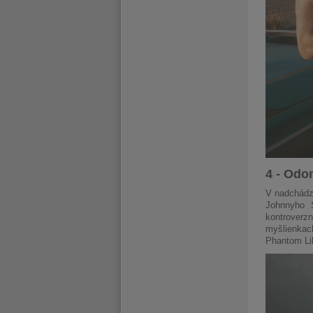
4 - Odo
V nadchádz
Johnnyho 
kontroverzn
myšlienkach
Phantom Li