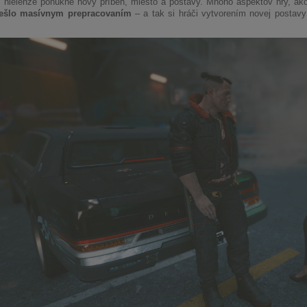
iž nielenže ponúkne nový príbeh, miesto a postavy. Mnoho aspektov hry, a
rešlo masívnym prepracovaním
– a tak si hráči vytvorením novej postavy