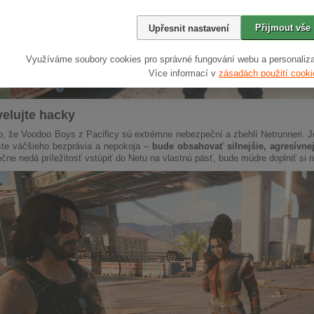
Přijmout vše
Upřesnit nastavení
Využíváme soubory cookies pro správné fungování webu a personaliza
Více informací v
zásadách použití cooki
velujte hacky
b, že Voodoo Boys z Pacificy sú extrémne nebezpeční a zbehlí Netrunneri.
šte väčšieho bezprávia a nepokoja –
bude obsahovať silnejšie, agresívne
ne nedá príležitosť vstúpiť do Netu na vlastnú päsť, bude múdre doplniť si n