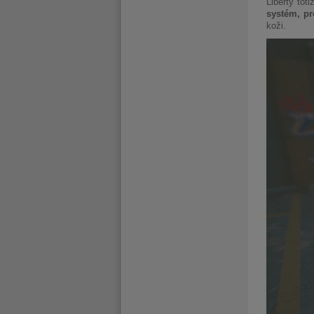
Liberty tot
systém, p
koži.