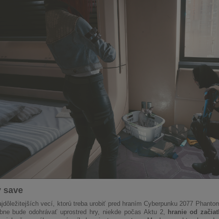
ý save
jdôležitejších vecí, ktorú treba urobiť pred hraním Cyberpunku 2077 Phantom
bne bude odohrávať uprostred hry, niekde počas Aktu 2,
hranie od začiat