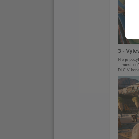
3 - Vyle
Nie je pocy
– miesto e
DLC V koneč