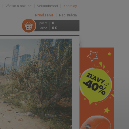
Všetko o nákupe
Veľkoobchod
Kontakty
Prihlásenie
Registrácia
0
počet
0 €
cena