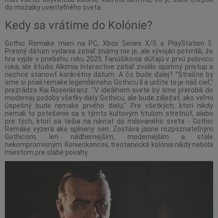
do mozaiky uveriteľného sveta.
Kedy sa vrátime do Kolónie?
Gothic Remake mieri na PC, Xbox Series X/S a PlayStation 5.
Presný dátum vydania zatiaľ známy nie je, ale vývojári potvrdili, že
hra vyjde v priebehu roku 2025. Fanúšikovia dúfajú v prvú polovicu
roka, ale štúdio Alkimia Interactive zatiaľ zvolilo opatrný prístup a
nechce stanoviť konkrétny dátum. A čo bude ďalej? "Strašne by
sme si priali remake legendárneho Gothicu II a určite to je náš cieľ,"
prezrádza Kai Rosenkranz. "V ideálnom svete by sme prerobili do
modernej podoby všetky diely Gothicu, ale bude záležať, ako veľmi
úspešný bude remake prvého dielu." Pre všetkých, ktorí nikdy
nemali to potešenie sa s týmto kultovým titulom stretnúť, alebo
pre tých, ktorí sa tešia na návrat do milovaného sveta - Gothic
Remake vyzerá ako splnený sen. Zostáva jasne rozpoznateľným
Gothicom, len nádhernejším, modernejším a stále
nekompromisným. Konieckoncov, trestanecká kolónia nikdy nebola
miestom pre slabé povahy.