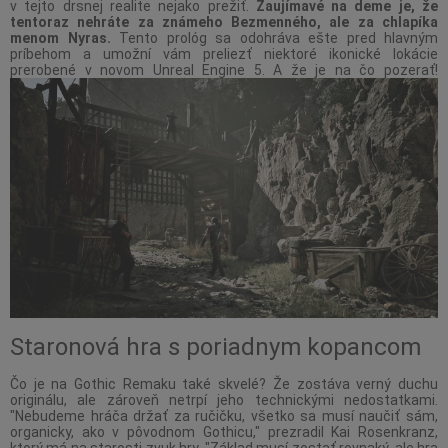
v tejto drsnej realite nejako prežiť.
Zaujímavé na deme je, že
tentoraz nehráte za známeho Bezmenného, ale za chlapíka
menom Nyras.
Tento prológ sa odohráva ešte pred hlavným
príbehom a umožní vám preliezť niektoré ikonické lokácie
prerobené v novom Unreal Engine 5. A že je na čo pozerať!
Staronová hra s poriadnym kopancom
Čo je na Gothic Remaku také skvelé? Že zostáva verný duchu
originálu, ale zároveň netrpí jeho technickými nedostatkami.
"Nebudeme hráča držať za ručičku, všetko sa musí naučiť sám,
organicky, ako v pôvodnom Gothicu," prezradil Kai Rosenkranz,