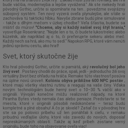
ktorý má na starosti zvuk hry. "Základ musí zostať rovnaký, ale hra
bude väčšia, modernejšia a lepšie vyvážená." Ak ste niekedy hrali
pôvodný Gothic, určite si spomínate na ten... povedzme svojrázny
súbojový systém. Ten nový vyzerá oveľa plynulejšie, ale stále si
zachováva tú taktickú hĺbku. Navyše zbrane budú plne simulované
- takže s dlhým mečom v úzkej chodbe? Veľa šťastia, budete sa
mlátiť do múrov!
"Chceme, aby si každý našiel svoj štýl hrania,"
vysvetľuje Rosenkranz. "Nejde len o to, či budete lukostrelec alebo
kúzelník, ale napríklad aj o to, či preferujete sekeru alebo meč.
Každý nech sa hrá, ako mu to sedí." Napokon RPG, ktoré vám nenúti
jedinú správnu cestu, ako hrať!
Svet, ktorý skutočne žije
Kto hral pôvodný Gothic, určite si pamätá, aký
revolučný bol jeho
živý svet
. Postavy chodili do práce, spali, jedli - jednoducho žili svoj
virtuálny život bez ohľadu na hráča. Remake túto vlastnosť posúva
na úplne novú úroveň.
Kolóniu obýva približne 600 NPC postáv
,
ktoré majú všetky vlastnú rutinu a reagujú na vaše činy. Vďaka
novým technológiám bude herný svet o 10–30 % väčší ako v
origináli. Vývojári konečne môžu realizovať nápady, na ktoré
Piranha Bytes vtedy nemala čas alebo peniaze. Predstavte si tie
miesta, ktoré v origináli pôsobili nedokončene – teraz budú
kompletné a plné obsahu! A čo je skvelé? Zatiaľ čo v pôvodnej hre
ste sa po polovici príbehu už len ponáhľali k cieľu, v remaku
pribudnú vedľajšie úlohy, ktoré vás zavedú do nových, doposiaľ
nepreskúmaných oblastí. Takže aj keď príbeh zostane verný
originálu, bude toho na objavovanie oveľa viac!