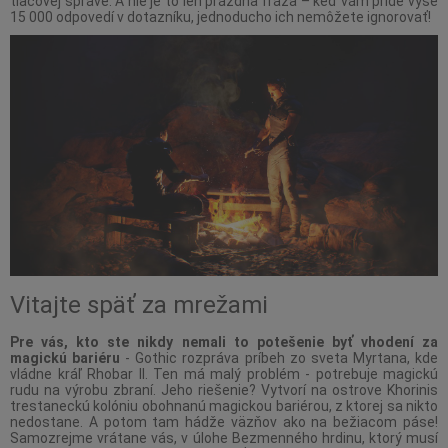
tlačovej správe. A nie je to len prázdna fráza – keď vám príde vyše
15 000 odpovedí v dotazníku, jednoducho ich nemôžete ignorovať!
Vitajte späť za mrežami
Pre vás, kto ste nikdy nemali to potešenie byť vhodení za
magickú bariéru
- Gothic rozpráva príbeh zo sveta Myrtana, kde
vládne kráľ Rhobar II. Ten má malý problém - potrebuje magickú
rudu na výrobu zbraní. Jeho riešenie? Vytvorí na ostrove Khorinis
trestaneckú kolóniu obohnanú magickou bariérou, z ktorej sa nikto
nedostane. A potom tam hádže väzňov ako na bežiacom páse!
Samozrejme vrátane vás, v úlohe Bezmenného hrdinu, ktorý musí