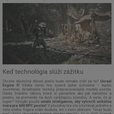
Keď technológia slúži zážitku
Chcete skutočný dôvod, prečo bude remake stáť za to?
Unreal
Engine 5!
Vďaka nemu hra vyzerá úplne úchvatne – lepšie
osvetlenie, detailnejšie textúry, prepracovanejšie modely postáv.
Údolie Starého tábora, ktoré si pamätáte ako pár kameňov a
pixelov, sa premenilo na dych vyrážajúcu scenériu. A viete, čo je
super? Vývojári použili
umelú inteligenciu, aby vytvorili unikátne
tváre pre 600 NPC postáv!
V pôvodnej hre ste stretávali jedného a
toho istého frajera stále dookola, len v inom oblečení. Teraz budú
mať všetci obyvatelia kolónie vlastnú identitu, čo je ďalší čriepok