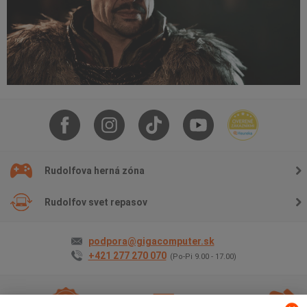
Rudolfova herná zóna
Rudolfov svet repasov
podpora@gigacomputer.sk
+421 277 270 070
(Po-Pi 9.00 - 17.00)