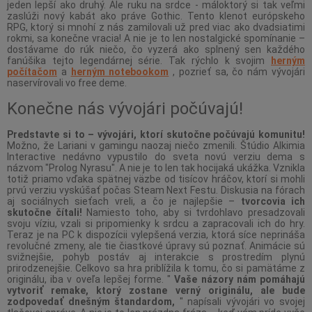
jeden lepší ako druhý. Ale ruku na srdce - máloktorý si tak veľmi
zaslúži nový kabát ako práve Gothic. Tento klenot európskeho
RPG, ktorý si mnohí z nás zamilovali už pred viac ako dvadsiatimi
rokmi, sa konečne vracia! A nie je to len nostalgické spomínanie –
dostávame do rúk niečo, čo vyzerá ako splnený sen každého
fanúšika tejto legendárnej série. Tak rýchlo k svojim
herným
počítačom
a
herným notebookom
, pozrieť sa, čo nám vývojári
naservírovali vo free deme.
Konečne nás vývojári počúvajú!
Predstavte si to – vývojári, ktorí skutočne počúvajú komunitu!
Možno, že Lariani v gamingu naozaj niečo zmenili. Štúdio Alkimia
Interactive nedávno vypustilo do sveta novú verziu dema s
názvom "Prolog Nyrasu". A nie je to len tak hocijaká ukážka. Vznikla
totiž priamo vďaka spätnej väzbe od tisícov hráčov, ktorí si mohli
prvú verziu vyskúšať počas Steam Next Festu. Diskusia na fórach
aj sociálnych sieťach vreli, a čo je najlepšie –
tvorcovia ich
skutočne čítali!
Namiesto toho, aby si tvrdohlavo presadzovali
svoju víziu, vzali si pripomienky k srdcu a zapracovali ich do hry.
Teraz je na PC k dispozícii vylepšená verzia, ktorá síce neprináša
revolučné zmeny, ale tie čiastkové úpravy sú poznať. Animácie sú
svižnejšie, pohyb postáv aj interakcie s prostredím plynú
prirodzenejšie. Celkovo sa hra priblížila k tomu, čo si pamätáme z
originálu, iba v oveľa lepšej forme. "
Vaše názory nám pomáhajú
vytvoriť remake, ktorý zostane verný originálu, ale bude
zodpovedať dnešným štandardom,
" napísali vývojári vo svojej