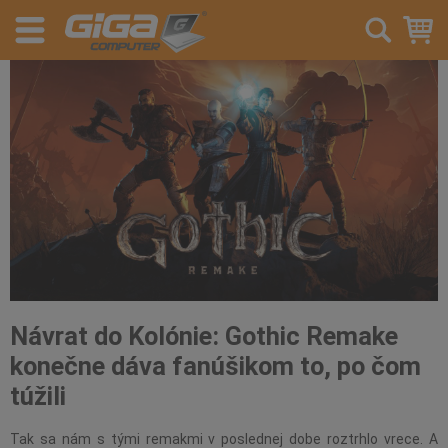
Návrat do Kolónie: Gothic Remake
konečne dáva fanúšikom to, po čom
túžili
Tak sa nám s tými remakmi v poslednej dobe roztrhlo vrece. A