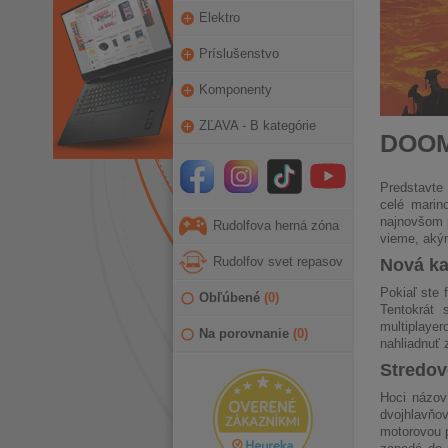
Elektro
Príslušenstvo
Komponenty
ZĽAVA - B kategórie
DOOM:
Predstavte
celé marin
najnovšom p
Rudolfova herná zóna
vieme, akým
Rudolfov svet repasov
Nová kap
Pokiaľ ste 
Obľúbené
(
0
)
Tentokrát 
multiplaye
Na porovnanie
(
0
)
nahliadnuť 
Stredove
Hoci názov
dvojhlavňo
motorovou p