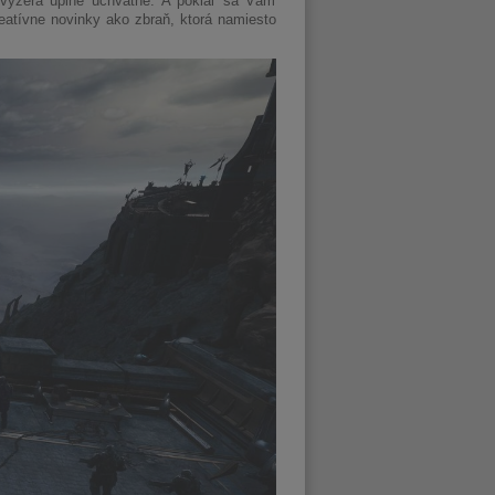
u vyzerá úplne úchvatne. A pokiaľ sa Vám
eatívne novinky ako zbraň, ktorá namiesto