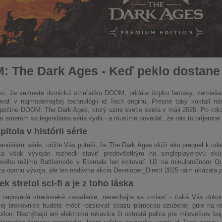
 The Dark Ages - Keď peklo dostane 
 si, že vezmete ikonickú strieľačku DOOM, pridáte štipku fantasy, zamieš
ovať v najmodernejšej technológii id Tech enginu. Presne taký koktail ná
očine DOOM: The Dark Ages, ktorý uzrie svetlo sveta v máji 2025. Po roko
 smerom sa legendárna séria vydá - a musíme povedať, že nás to príjemne 
itola v histórii série
fanúšikmi série, určite Vás poteší, že The Dark Ages slúži ako prequel k
sa však vývojári rozhodli staviť predovšetkým na singleplayerovú s
rového režimu Battlemode v Eternale len kvitovať. Už na minuloročnom Q
za oponu vývoja, ale len nedávna akcia Developer_Direct 2025 nám ukázala pl
k stretol sci-fi a je z toho láska
 napovedá stredoveké zasadenie, nenechajte sa zmiasť - čaká Vás dokona
vej brokovnice budete môcť rozsievať skazu pomocou ozubenej gule na re
ílou. Nechýbajú ani elektrická rukavice či ostnatá palica pre milovníkov bo