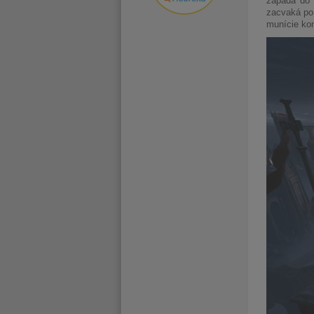
zapadá do 
zacvaká po 
munície ko