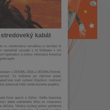
stredoveký kabát
ate so stredovekou tematikou a necháte to
m namiešali vývojári z id Software v ich
ch špekulácií a únikov informácií konečne
prekvapilo.
 udalostiam z DOOMu 2016 a DOOMu Eternal.
kúsenosť, čo môžeme po vlažnom prijatí
uakeCone mali vybraní šťastlivci možnosť
ný potenciál tohto ambiciózneho projektu.
lá fúzia epoch a štýlov. Vedľa klasickej
ťazi alebo unikátneho štítu so vstavanou
ja zblízka. Všetka výzbroj pritom perfektne