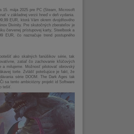
15. mája 2025 pre PC (Steam, Microsoft
nať v základnej verzii hneď v deň vydania.
 109,99 EUR, ktorá Vám okrem dvojdňového
inov Divinity. Pre skutočných zberateľov je
ku červenej prístupovej karty, Steelbook a
,99 EUR, čo naznačuje trend postupného
ešiť ako skalných fanúšikov série, tak
novatívne, zatiaľ čo zachovanie kľúčových
e a milujeme. Možnosť pilotovať obrovský
kavej torte. Zvlášť potešujúce je fakt, že
 vydávania série DOOM. The Dark Ages tak
Či sa tento ambiciózny projekt id Software
 tešiť.