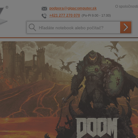
O spoločnosti
podpora@gigacomputer.sk
+421 277 270 070
(Po-Pi 9.00 - 17.00)