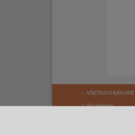
VŠETKO O NÁKUPE
Ako nakupovať
Vrátenie a reklamácia
Osobný odber
Doprava
Spôsoby platby