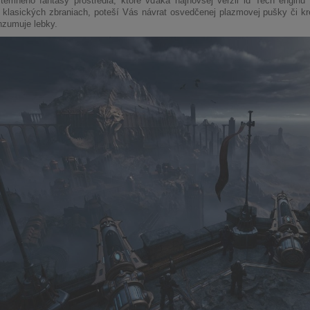
temného fantasy prostredia, ktoré vďaka najnovšej verzii id Tech engin
klasických zbraniach, poteší Vás návrat osvedčenej plazmovej pušky či kr
nzumuje lebky.