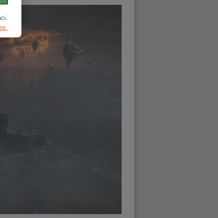
ci.
es.