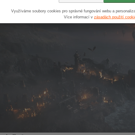
Využíváme soubory cookies pro správné fungování webu a personaliza
Více informací v
zásadách použití cooki