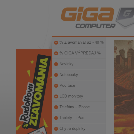
% Zľavománia! až - 40 %
% GIGA VÝPREDAJ %
Novinky
Notebooky
Počítače
LCD monitory
Telefóny - iPhone
Tablety – iPad
Chytré doplnky