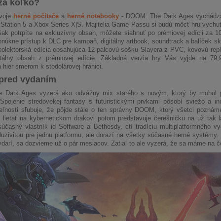
za koľko?
svoje
herné počítače
a
herné notebooky
- DOOM: The Dark Ages vychádza 
yStation 5 a Xbox Series X|S. Majitelia Game Passu si budú môcť hru vychut
však potrpíte na exkluzívny obsah, môžete siahnuť po prémiovej edícii za
onúkne prístup k DLC pre kampaň, digitálny artbook, soundtrack a balíček sk
kolektorská edícia obsahujúca 12-palcovú sošku Slayera z PVC, kovovú repli
itálny obsah z prémiovej edície. Základná verzia hry Vás vyjde na 79
 hier smerom k stodolárovej hranici.
 pred vydaním
Dark Ages vyzerá ako odvážny mix starého s novým, ktorý by mohol pot
 Spojenie stredovekej fantasy s futuristickými prvkami pôsobí sviežo a i
teľnosti sľubuje, že pôjde stále o ten správny DOOM, ktorý všetci poznám
lietať na kybernetickom drakovi potom predstavuje čerešničku na už tak lá
 súčasný vlastník id Software a Bethesdy, ctí tradíciu multiplatformného
uzivitou pre jednu platformu, ale dorazí na všetky súčasné herné systémy. 
darí, sa dozvieme už o pár mesiacov. Zatiaľ to ale vyzerá, že sa máme na čo