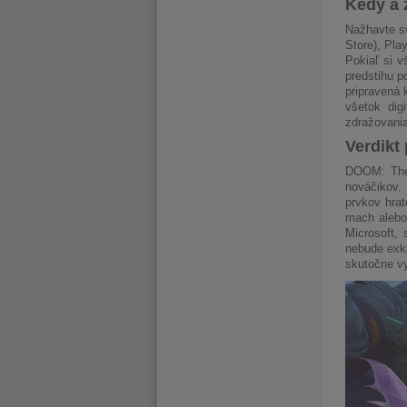
Kedy a 
Nažhavte 
Store), Pla
Pokiaľ si 
predstihu p
pripravená 
všetok dig
zdražovania
Verdikt
DOOM: The 
nováčikov.
prvkov hra
mach alebo 
Microsoft,
nebude exkl
skutočne vy