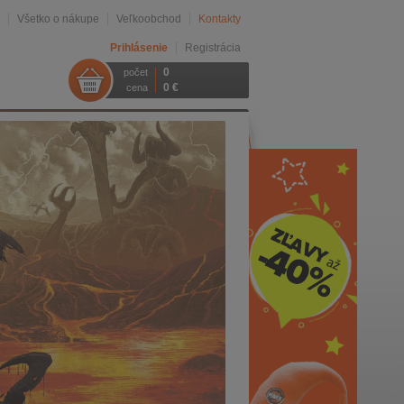
Všetko o nákupe
Veľkoobchod
Kontakty
Prihlásenie
Registrácia
0
počet
0 €
cena