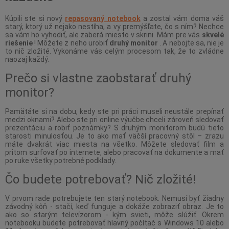
Kúpili ste si nový
repasovaný notebook
a zostal vám doma váš
starý, ktorý už nejako nestíha, a vy premýšľate, čo s ním? Nechce
sa vám ho vyhodiť, ale zaberá miesto v skrini. Mám pre vás
skvelé
riešenie
! Môžete z neho urobiť
druhý monitor
. A nebojte sa, nie je
to nič zložité. Vykonáme vás celým procesom tak, že to zvládne
naozaj každý.
Prečo si vlastne zaobstarať druhý
monitor?
Pamätáte si na dobu, kedy ste pri práci museli neustále prepínať
medzi oknami? Alebo ste pri online výučbe chceli zároveň sledovať
prezentáciu a robiť poznámky? S druhým monitorom budú tieto
starosti minulosťou. Je to ako mať väčší pracovný stôl – zrazu
máte dvakrát viac miesta na všetko. Môžete sledovať film a
pritom surfovať po internete, alebo pracovať na dokumente a mať
po ruke všetky potrebné podklady.
Čo budete potrebovať? Nič zložité!
V prvom rade potrebujete ten starý notebook. Nemusí byť žiadny
závodný kôň - stačí, keď funguje a dokáže zobraziť obraz. Je to
ako so starým televízorom - kým svieti, môže slúžiť. Okrem
notebooku budete potrebovať hlavný počítač s Windows 10 alebo