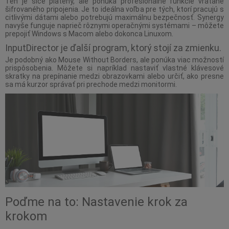
Ten je síce platený, ale ponúka profesionálne funkcie vrátane
šifrovaného pripojenia. Je to ideálna voľba pre tých, ktorí pracujú s
citlivými dátami alebo potrebujú maximálnu bezpečnosť. Synergy
navyše funguje naprieč rôznymi operačnými systémami – môžete
prepojiť Windows s Macom alebo dokonca Linuxom.
InputDirector je ďalší program, ktorý stojí za zmienku.
Je podobný ako Mouse Without Borders, ale ponúka viac možností
prispôsobenia. Môžete si napríklad nastaviť vlastné klávesové
skratky na prepínanie medzi obrazovkami alebo určiť, ako presne
sa má kurzor správať pri prechode medzi monitormi.
Poďme na to: Nastavenie krok za
krokom