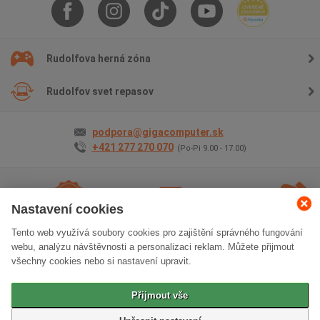
Rudolfova herná zóna
Rudolfov svet repasov
podpora@gigacomputer.sk
+421 277 270 070
(Po-Pi 9.00 - 17.00)
Nastavení cookies
Tento web využívá soubory cookies pro zajištění správného fungování
2 roky záruky
na
Doprava
zadarmo
Osobný
webu, analýzu návštěvnosti a personalizaci reklam. Můžete přijmout
všetko
odber
zadarm
všechny cookies nebo si nastavení upravit.
Klasická verzia stránok
Přijmout vše
© 2006 - 2026 GIGACOMPUTER a.s.