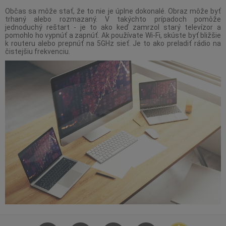
Občas sa môže stať, že to nie je úplne dokonalé. Obraz môže byť
trhaný alebo rozmazaný. V takýchto prípadoch pomôže
jednoduchý reštart - je to ako keď zamrzol starý televízor a
pomohlo ho vypnúť a zapnúť. Ak používate Wi-Fi, skúste byť bližšie
k routeru alebo prepnúť na 5GHz sieť. Je to ako preladiť rádio na
čistejšiu frekvenciu.