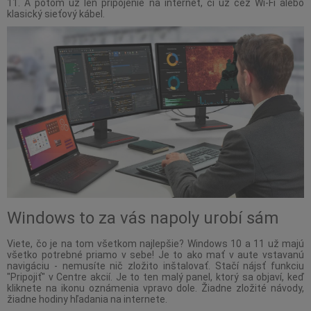
11. A potom už len pripojenie na internet, či už cez Wi-Fi alebo
klasický sieťový kábel.
Windows to za vás napoly urobí sám
Viete, čo je na tom všetkom najlepšie? Windows 10 a 11 už majú
všetko potrebné priamo v sebe! Je to ako mať v aute vstavanú
navigáciu - nemusíte nič zložito inštalovať. Stačí nájsť funkciu
"Pripojiť" v Centre akcií. Je to ten malý panel, ktorý sa objaví, keď
kliknete na ikonu oznámenia vpravo dole. Žiadne zložité návody,
žiadne hodiny hľadania na internete.