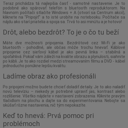
Teraz prichádza tá najlepšia časť - samotné nastavenie. Je to
podobné ako spárovať telefón s bluetooth reproduktorom. Na
hlavnom počítači stlačíte Windows + A (otvorí sa Centrum akcií),
kliknete na "Pripojiť" a to isté urobíte na notebooku. Počítače sa
nájdu ako starí priatelia a spoja sa. Trvá to asi minútu a je hotovo!
Drôt, alebo bezdrôt? To je o čo tu beží
Máte dve možnosti pripojenia. Bezdrôtové cez Wi-Fi je ako
bluetooth - pohodlné, ale občas môže trochu hnevať. Káblové
pripojenie cez sieťový kábel je ako pevná linka – stabilná a
spoľahlivá. Pokiaľ vám záleží na kvalite obrazu a plynulosti, siahnite
po kábli. Je to ako rozdiel medzi streamovaním filmu a DVD - kábel
jednoducho ponúkne lepšiu kvalitu.
Ladíme obraz ako profesionáli
Po pripojení možno budete chcieť doladiť detaily. Je to ako naladiť
novú televíziu – niekedy je potrebné upraviť jas, kontrast alebo
rozlíšenie. Všetko nájdete v nastavení zobrazenia. Kliknite pravým
tlačidlom na plochu a dajte sa do experimentovania. Nebojte sa
skúšať rôzne nastavenia, nič tým nepokazíte.
Keď to hnevá: Prvá pomoc pri
problémoch