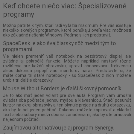
Keď chcete niečo viac: Špecializované
programy
Možno patríte k tým, ktorí radi vyťažia maximum. Pre vás existuje
niekoľko skvelých programov, ktoré ponúkajú oveľa viac možností
ako základné riešenie Windows. Poďme si ich predstaviť.
SpaceDesk je ako švajčiarsky nôž medzi týmito
programami.
Vie nielen premeniť váš notebook na bezdrôtový displej, ale
zvládne aj pokročilé funkcie. Môžete napríklad nastaviť rôzne
rozlíšenia pre každú obrazovku, upraviť obnovovaciu frekvenciu
alebo dokonca pripojiť viac monitorov naraz. Predstavte si, že
máte doma tri staré notebooky - so SpaceDesk z nich môžete
urobiť tri ďalšie obrazovky!
Mouse Without Borders je ďalší šikovný pomocník.
Je to ako mať jeden volant pre dve autá. Program vám umožní
ovládať oba počítače jednou myšou a klávesnicou. Stačí posunúť
kurzor na okraj obrazovky a ten plynule prejde na druhú obrazovku,
ako by to bol jeden počítač. Dokonca môžete kopírovať a vkladať
text alebo súbory medzi oboma zariadeniami, ako by ste pracovali
na jednom počítači.
Zaujímavou alternatívou je aj program Synergy.